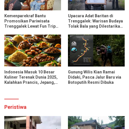
Kemenparekraf Bantu
Upacara Adat Baritan di
Promosikan Pariwisata
Trenggalek: Warisan Budaya
Trenggalek Lewat Fun Trip
Tolak Bala yang Dilestarikan
Bersama Influencer dan
Lewat Festival Desa
Media Nasional
Indonesia Masuk 10 Besar
Gunung Wilis Kian Ramai
Kuliner Terenak Dunia 2025,
Didaki, Pasca Jalur Baru via
Kalahkan Prancis, Jepang,
Botoputih Resmi Dibuka
dan Tiongkok
Peristiwa