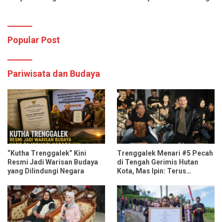
Spotify dan YouTube Music
RSUD dr. Soedomo
Popular Post
Pariwisata dan Budaya
“Kutha Trenggalek” Kini
Trenggalek Menari #5 Pecah
Resmi Jadi Warisan Budaya
di Tengah Gerimis Hutan
yang Dilindungi Negara
Kota, Mas Ipin: Terus
Ngrembaka dan Nyawiji