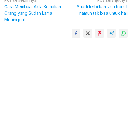
Navigasi
Pos sebelumnya
Pos selanjutnya
Cara Membuat Akta Kematian
Saudi terbitkan visa transit
pos
Orang yang Sudah Lama
namun tak bisa untuk haji
Meninggal