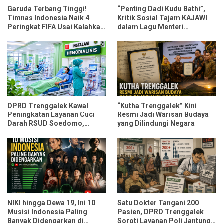
Garuda Terbang Tinggi!
“Penting Dadi Kudu Bathi”,
Timnas Indonesia Naik 4
Kritik Sosial Tajam KAJAWI
Peringkat FIFA Usai Kalahkan
dalam Lagu Menteri
Oman dan Mozambik
Durmagati
DPRD Trenggalek Kawal
“Kutha Trenggalek” Kini
Peningkatan Layanan Cuci
Resmi Jadi Warisan Budaya
Darah RSUD Soedomo,
yang Dilindungi Negara
Kapasitas Ditarget Layani 30
Pasien Sekali Pelayanan
NIKI hingga Dewa 19, Ini 10
Satu Dokter Tangani 200
Musisi Indonesia Paling
Pasien, DPRD Trenggalek
Banyak Didengarkan di
Soroti Layanan Poli Jantung