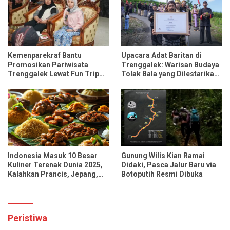
Kemenparekraf Bantu
Upacara Adat Baritan di
Promosikan Pariwisata
Trenggalek: Warisan Budaya
Trenggalek Lewat Fun Trip
Tolak Bala yang Dilestarikan
Bersama Influencer dan
Lewat Festival Desa
Media Nasional
Indonesia Masuk 10 Besar
Gunung Wilis Kian Ramai
Kuliner Terenak Dunia 2025,
Didaki, Pasca Jalur Baru via
Kalahkan Prancis, Jepang,
Botoputih Resmi Dibuka
dan Tiongkok
Peristiwa