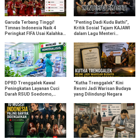
Garuda Terbang Tinggi!
“Penting Dadi Kudu Bathi”,
Timnas Indonesia Naik 4
Kritik Sosial Tajam KAJAWI
Peringkat FIFA Usai Kalahkan
dalam Lagu Menteri
Oman dan Mozambik
Durmagati
DPRD Trenggalek Kawal
“Kutha Trenggalek” Kini
Peningkatan Layanan Cuci
Resmi Jadi Warisan Budaya
Darah RSUD Soedomo,
yang Dilindungi Negara
Kapasitas Ditarget Layani 30
Pasien Sekali Pelayanan