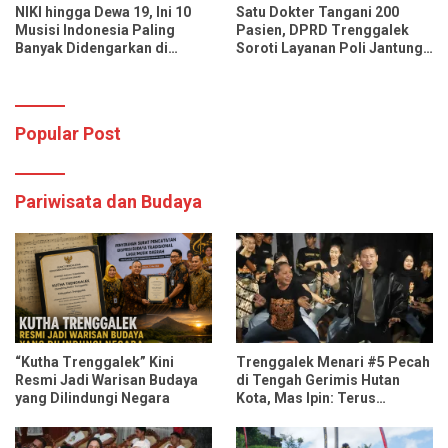
NIKI hingga Dewa 19, Ini 10
Satu Dokter Tangani 200
Musisi Indonesia Paling
Pasien, DPRD Trenggalek
Banyak Didengarkan di
Soroti Layanan Poli Jantung
Spotify dan YouTube Music
RSUD dr. Soedomo
Popular Post
Pariwisata dan Budaya
“Kutha Trenggalek” Kini
Trenggalek Menari #5 Pecah
Resmi Jadi Warisan Budaya
di Tengah Gerimis Hutan
yang Dilindungi Negara
Kota, Mas Ipin: Terus
Ngrembaka dan Nyawiji