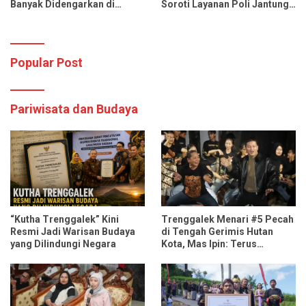
Banyak Didengarkan di
Soroti Layanan Poli Jantung
Spotify dan YouTube Music
RSUD dr. Soedomo
Popular Post
Pariwisata dan Budaya
“Kutha Trenggalek” Kini
Trenggalek Menari #5 Pecah
Resmi Jadi Warisan Budaya
di Tengah Gerimis Hutan
yang Dilindungi Negara
Kota, Mas Ipin: Terus
Ngrembaka dan Nyawiji