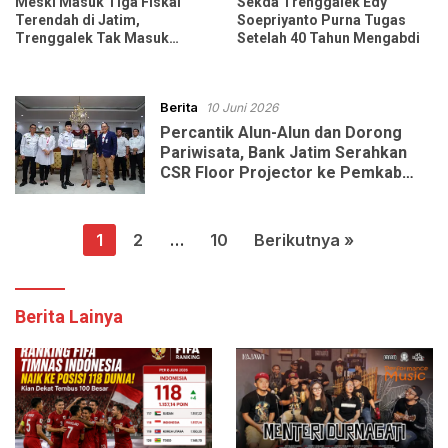
Meski Masuk Tiga Fiskal
Sekda Trenggalek Edy
Terendah di Jatim,
Soepriyanto Purna Tugas
Trenggalek Tak Masuk
Setelah 40 Tahun Mengabdi
Daerah Termiskin
Berita
10 Juni 2026
Percantik Alun-Alun dan Dorong
Pariwisata, Bank Jatim Serahkan
CSR Floor Projector ke Pemkab
Trenggalek
Paginasi
1
2
…
10
Berikutnya »
pos
Berita Lainya