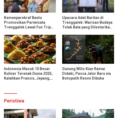
Kemenparekraf Bantu
Upacara Adat Baritan di
Promosikan Pariwisata
Trenggalek: Warisan Budaya
Trenggalek Lewat Fun Trip
Tolak Bala yang Dilestarikan
Bersama Influencer dan
Lewat Festival Desa
Media Nasional
Indonesia Masuk 10 Besar
Gunung Wilis Kian Ramai
Kuliner Terenak Dunia 2025,
Didaki, Pasca Jalur Baru via
Kalahkan Prancis, Jepang,
Botoputih Resmi Dibuka
dan Tiongkok
Peristiwa