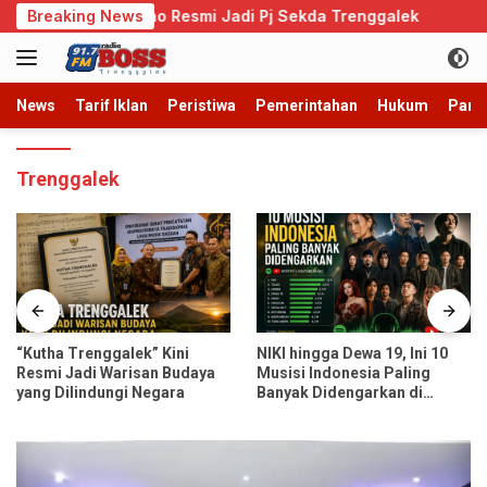
Langsung
iadi Admono Resmi Jadi Pj Sekda Trenggalek
Breaking News
Cegah P
ke
konten
News
Tarif Iklan
Peristiwa
Pemerintahan
Hukum
Parb
Trenggalek
“Kutha Trenggalek” Kini
NIKI hingga Dewa 19, Ini 10
Resmi Jadi Warisan Budaya
Musisi Indonesia Paling
yang Dilindungi Negara
Banyak Didengarkan di
Spotify dan YouTube Music