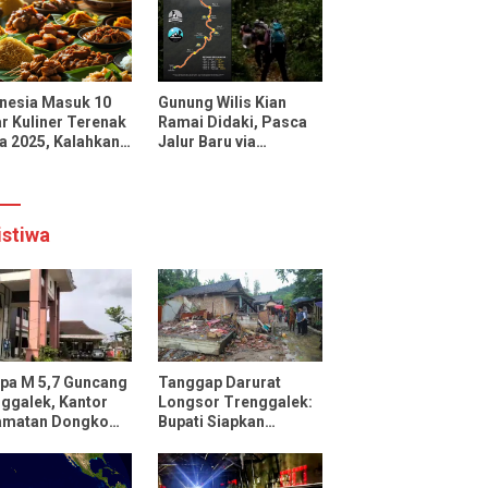
uencer dan Media
onal
nesia Masuk 10
Gunung Wilis Kian
r Kuliner Terenak
Ramai Didaki, Pasca
a 2025, Kalahkan
Jalur Baru via
cis, Jepang, dan
Botoputih Resmi
ngkok
Dibuka
istiwa
pa M 5,7 Guncang
Tanggap Darurat
ggalek, Kantor
Longsor Trenggalek:
amatan Dongko
Bupati Siapkan
ak
Pengungsian dan
Rencana Relokasi
untuk 95 Rumah