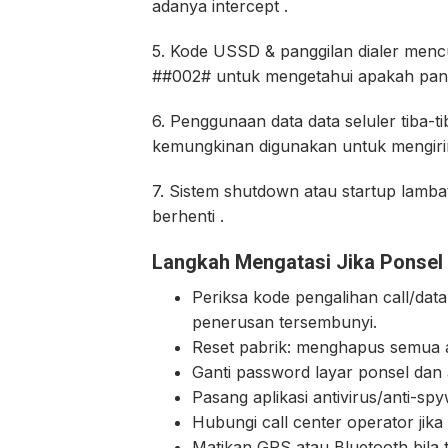
adanya intercept .
5. Kode USSD & panggilan dialer menc
##002# untuk mengetahui apakah panggi
6. Penggunaan data data seluler tiba-tib
kemungkinan digunakan untuk mengiri
7. Sistem shutdown atau startup lamba
berhenti .
Langkah Mengatasi Jika Ponsel
Periksa kode pengalihan call/da
penerusan tersembunyi.
Reset pabrik: menghapus semua a
Ganti password layar ponsel dan a
Pasang aplikasi antivirus/anti-sp
Hubungi call center operator jika
Matikan GPS atau Bluetooth bila