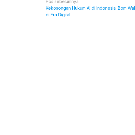
Navigasi
Pos sebelumnya
Kekosongan Hukum AI di Indonesia: Bom Wa
pos
di Era Digital
Komentar