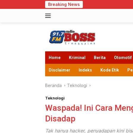
Langsung
Breaking News
Cegah Kek
ke
konten
Home
Kriminal
Berita
Otomotif
Disclaimer
Indeks
Kode Etik
Pe
Beranda
Teknologi
Teknologi
Waspada! Ini Cara Me
Disadap
Tak hanya hacker, penyadapan kini bisa