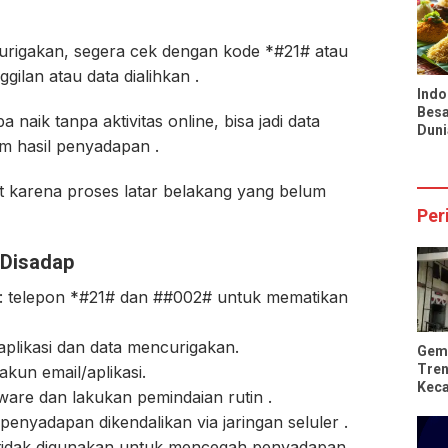
Infl
Nasi
urigakan, segera cek dengan kode *#21# atau
lan atau data dialihkan .
Indo
Besa
a naik tanpa aktivitas online, bisa jadi data
Duni
m hasil penyadapan .
Pran
Tio
t karena proses latar belakang yang belum
Per
 Disadap
ta: telepon *#21# dan ##002# untuk mematikan
plikasi dan data mencurigakan.
Gem
Tren
kun email/aplikasi.
Kec
yware dan lakukan pemindaian rutin .
Rus
 penyadapan dikendalikan via jaringan seluler .
 tidak digunakan untuk mencegah penyadapan