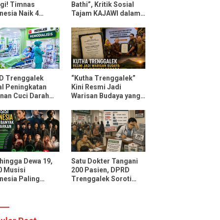
gi! Timnas
Bathi”, Kritik Sosial
nesia Naik 4
Tajam KAJAWI dalam
ngkat FIFA Usai
Lagu Menteri
ahkan Oman dan
Durmagati
ambik
D Trenggalek
“Kutha Trenggalek”
l Peningkatan
Kini Resmi Jadi
nan Cuci Darah
Warisan Budaya yang
D Soedomo,
Dilindungi Negara
sitas Ditarget
ni 30 Pasien
li Pelayanan
 hingga Dewa 19,
Satu Dokter Tangani
10 Musisi
200 Pasien, DPRD
nesia Paling
Trenggalek Soroti
ak Didengarkan
Layanan Poli Jantung
potify dan
RSUD dr. Soedomo
Tube Music