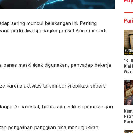
Pop
Par
adap sering muncul belakangan ini. Penting
yang perlu diwaspadai jika ponsel Anda menjadi
“Kut
asa panas meski tidak digunakan, penyadap bekerja
Kini
Wari
Dili
e karena aktivitas tersembunyi aplikasi seperti
 tanpa Anda instal, hal itu ada indikasi pemasangan
Keme
Pro
Pari
atan pengalihan panggilan bisa menunjukkan
Tren
Trip