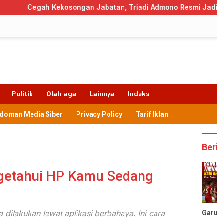
osongan Jabatan, Triadi Admono Resmi Jadi Pj Sekda Trengga
Politik
Olahraga
Lainnya
Indeks
doman Media Siber
Privacy Policy
Tarif Iklan
Ber
ngetahui HP Kamu Sedang
 dilakukan lewat aplikasi berbahaya. Ini cara
Gar