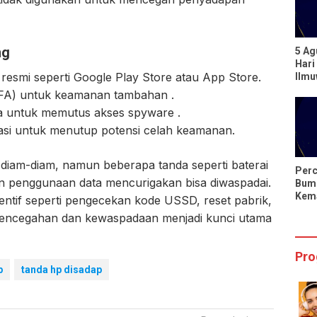
ng
5 Ag
Hari
r resmi seperti Google Play Store atau App Store.
Ilm
Berp
(2FA) untuk keamanan tambahan .
dari
a untuk memutus akses spyware .
kasi untuk menutup potensi celah keamanan.
 diam-diam, namun beberapa tanda seperti baterai
Perc
an penggunaan data mencurigakan bisa diwaspadai.
Bumi
Kema
ventif seperti pengecekan kode USSD, reset pabrik,
Hari
Pencegahan dan kewaspadaan menjadi kunci utama
Sing
Pro
p
tanda hp disadap