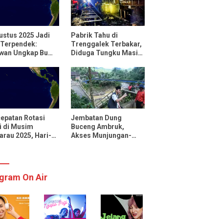
ustus 2025 Jadi
Pabrik Tahu di
 Terpendek:
Trenggalek Terbakar,
uwan Ungkap Bumi
Diduga Tungku Masih
utar Lebih Cepat
Menyala
 Biasanya
epatan Rotasi
Jembatan Dung
 di Musim
Buceng Ambruk,
rau 2025, Hari-
Akses Munjungan-
 Menjadi Lebih
Watulimo Terputus
kat
gram On Air