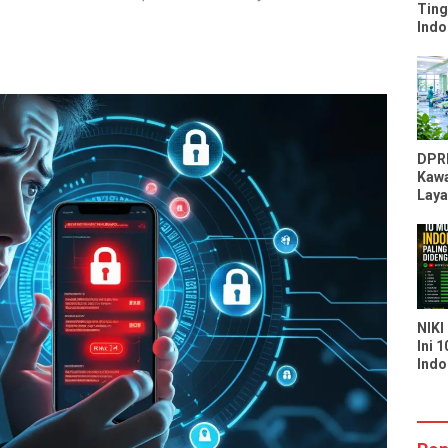
Ting
Indo
Peri
Kal
Moz
DPR
Kawa
Laya
RSU
Kapa
Laya
Seka
NIKI
Ini 
Indo
Bany
di S
You