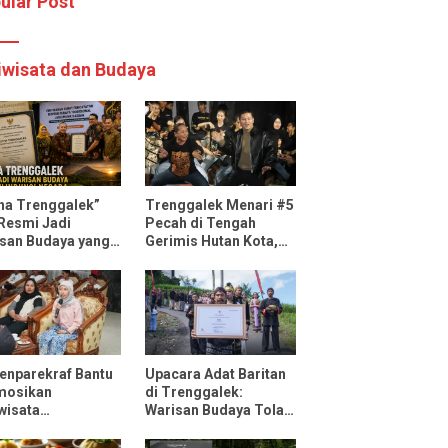
ular Post
iwisata dan Budaya
ha Trenggalek”
Trenggalek Menari #5
 Resmi Jadi
Pecah di Tengah
san Budaya yang
Gerimis Hutan Kota,
ndungi Negara
Mas Ipin: Terus
Ngrembaka dan
Nyawiji
nparekraf Bantu
Upacara Adat Baritan
mosikan
di Trenggalek:
wisata
Warisan Budaya Tolak
ggalek Lewat Fun
Bala yang Dilestarikan
 Bersama
Lewat Festival Desa