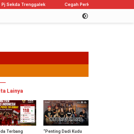
lek
Cegah Perkawinan Anak, Trenggalek Sabet Pering
ita Lainya
uda Terbang
“Penting Dadi Kudu