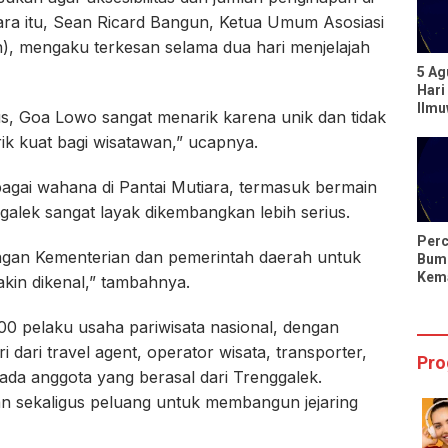
ara itu, Sean Ricard Bangun, Ketua Umum Asosiasi
n), mengaku terkesan selama dua hari menjelajah
5 Ag
Hari
Ilm
us, Goa Lowo sangat menarik karena unik dan tidak
Berp
arik kuat bagi wisatawan,” ucapnya.
dari
gai wahana di Pantai Mutiara, termasuk bermain
enggalek sangat layak dikembangkan lebih serius.
Perc
ngan Kementerian dan pemerintah daerah untuk
Bumi
Kema
in dikenal,” tambahnya.
Hari
Sing
500 pelaku usaha pariwisata nasional, dengan
i dari travel agent, operator wisata, transporter,
Pro
 ada anggota yang berasal dari Trenggalek.
an sekaligus peluang untuk membangun jejaring