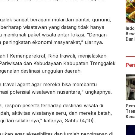
Infl
Nasi
ggalek sangat beragam mulai dari pantai, gunung,
a berharap wisatawan yang datang tidak hanya
Indo
Besa
sa menikmati paket wisata antar lokasi. “Dengan
Duni
 peningkatan ekonomi masyarakat,” ujarnya.
Pran
Tio
h I Kemenparekraf, Rina Irawati, menjelaskan,
 Pariwisata dan Kebudayaan Kabupaten Trenggalek
Per
genalan destinasi unggulan daerah.
n travel agent agar mereka bisa membantu
nasi potensial wisatawan nusantara,” ungkapnya.
 respon peserta terhadap destinasi wisata di
Gem
Tren
indah, aktivitas wisatanya seru, dan mereka betah,
Kec
gi dan sekitarnya,” katanya, Sabtu (4/10).
Rus
ukan agar aksesibilitas dan jumlah penginapan di