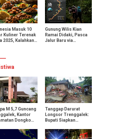
uencer dan Media
onal
nesia Masuk 10
Gunung Wilis Kian
r Kuliner Terenak
Ramai Didaki, Pasca
a 2025, Kalahkan
Jalur Baru via
cis, Jepang, dan
Botoputih Resmi
ngkok
Dibuka
istiwa
pa M 5,7 Guncang
Tanggap Darurat
ggalek, Kantor
Longsor Trenggalek:
amatan Dongko
Bupati Siapkan
ak
Pengungsian dan
Rencana Relokasi
untuk 95 Rumah