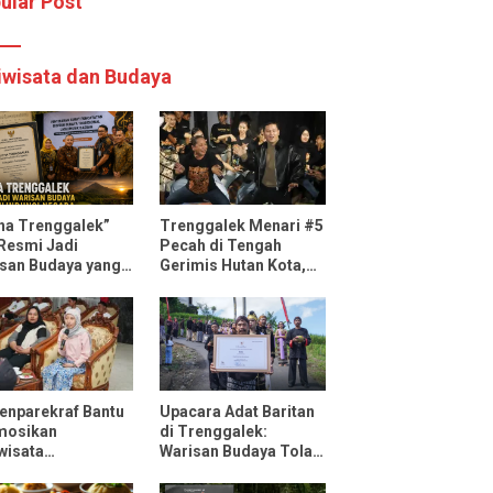
ular Post
iwisata dan Budaya
ha Trenggalek”
Trenggalek Menari #5
 Resmi Jadi
Pecah di Tengah
san Budaya yang
Gerimis Hutan Kota,
ndungi Negara
Mas Ipin: Terus
Ngrembaka dan
Nyawiji
nparekraf Bantu
Upacara Adat Baritan
mosikan
di Trenggalek:
wisata
Warisan Budaya Tolak
ggalek Lewat Fun
Bala yang Dilestarikan
 Bersama
Lewat Festival Desa