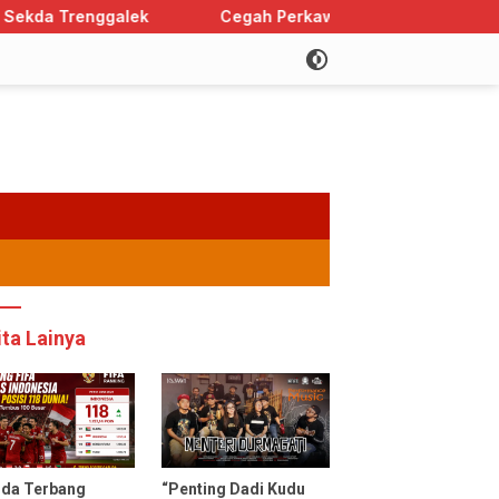
Cegah Perkawinan Anak, Trenggalek Sabet Peringkat 
ita Lainya
uda Terbang
“Penting Dadi Kudu