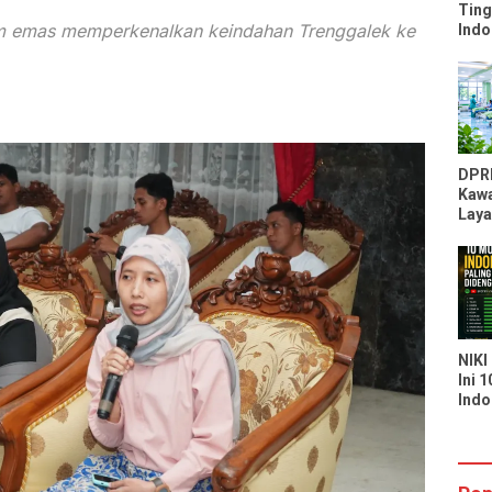
Ting
m emas memperkenalkan keindahan Trenggalek ke
Indo
Peri
Kal
Moz
DPR
Kawa
Laya
RSU
Kapa
Laya
Seka
NIKI
Ini 
Indo
Bany
di S
You