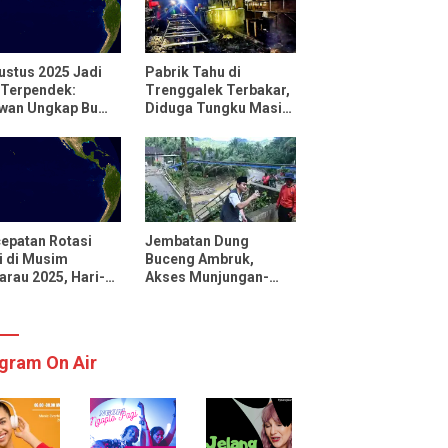
ustus 2025 Jadi
Pabrik Tahu di
 Terpendek:
Trenggalek Terbakar,
uwan Ungkap Bumi
Diduga Tungku Masih
utar Lebih Cepat
Menyala
 Biasanya
epatan Rotasi
Jembatan Dung
 di Musim
Buceng Ambruk,
rau 2025, Hari-
Akses Munjungan-
 Menjadi Lebih
Watulimo Terputus
kat
gram On Air