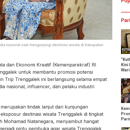
Pop
Par
ia nasional saat mengunjungi destinasi wisata di Kabupaten
“Kut
ata dan Ekonomi Kreatif (Kemenparekraf) RI
Kini
Wari
nggalek untuk membantu promosi potensi
Dili
Fun Trip Trenggalek ini berlangsung selama empat
 nasional, influencer, dan pelaku industri
 merupakan tindak lanjut dari kunjungan
Keme
sposur destinasi wisata Trenggalek di tingkat
Pro
Pari
Syah Mohamad Natanegara, menyambut hangat
Tren
enjadi pintu pembuka agar wisata Trenggalek
Trip