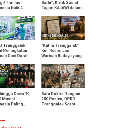
gi! Timnas
Bathi”, Kritik Sosial
nesia Naik 4
Tajam KAJAWI dalam
ngkat FIFA Usai
Lagu Menteri
ahkan Oman dan
Durmagati
ambik
D Trenggalek
“Kutha Trenggalek”
l Peningkatan
Kini Resmi Jadi
nan Cuci Darah
Warisan Budaya yang
D Soedomo,
Dilindungi Negara
sitas Ditarget
ni 30 Pasien
li Pelayanan
 hingga Dewa 19,
Satu Dokter Tangani
10 Musisi
200 Pasien, DPRD
nesia Paling
Trenggalek Soroti
ak Didengarkan
Layanan Poli Jantung
potify dan
RSUD dr. Soedomo
Tube Music