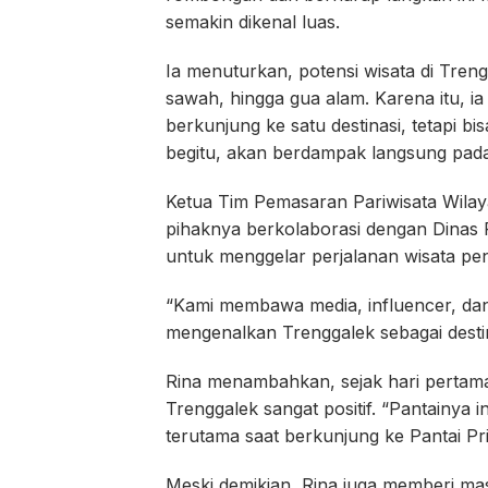
semakin dikenal luas.
Ia menuturkan, potensi wisata di Tren
sawah, hingga gua alam. Karena itu, i
berkunjung ke satu destinasi, tetapi bi
begitu, akan berdampak langsung pada
Ketua Tim Pemasaran Pariwisata Wilaya
pihaknya berkolaborasi dengan Dinas
untuk menggelar perjalanan wisata pen
“Kami membawa media, influencer, da
mengenalkan Trenggalek sebagai desti
Rina menambahkan, sejak hari pertama,
Trenggalek sangat positif. “Pantainya 
terutama saat berkunjung ke Pantai Pri
Meski demikian, Rina juga memberi mas