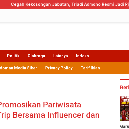
an Jabatan, Triadi Admono Resmi Jadi Pj Sekda Trenggalek
Politik
Olahraga
Lainnya
Indeks
doman Media Siber
Privacy Policy
Tarif Iklan
Ber
Promosikan Pariwisata
rip Bersama Influencer dan
Gar