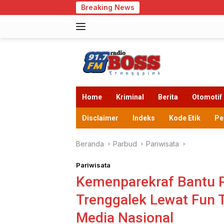
Langsung
Breaking News
Cegah Kekosong
ke
konten
Home
Kriminal
Berita
Otomotif
Disclaimer
Indeks
Kode Etik
Pe
Beranda
Parbud
Pariwisata
Pariwisata
Kemenparekraf Bantu 
Trenggalek Lewat Fun T
Media Nasional