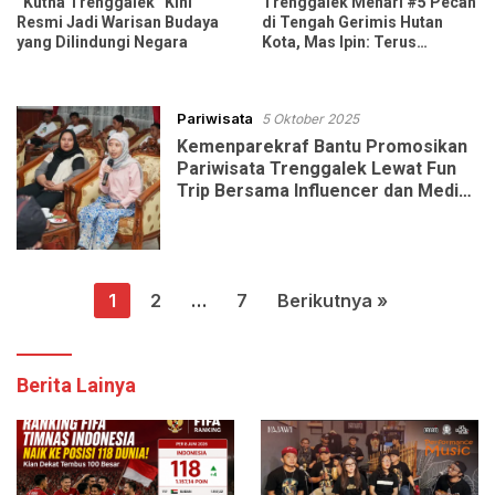
“Kutha Trenggalek” Kini
Trenggalek Menari #5 Pecah
Resmi Jadi Warisan Budaya
di Tengah Gerimis Hutan
yang Dilindungi Negara
Kota, Mas Ipin: Terus
Ngrembaka dan Nyawiji
Pariwisata
5 Oktober 2025
Kemenparekraf Bantu Promosikan
Pariwisata Trenggalek Lewat Fun
Trip Bersama Influencer dan Media
Nasional
Paginasi
1
2
…
7
Berikutnya »
pos
Berita Lainya