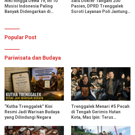
NIKI hingga Dewa 19, Ini 10
Satu Dokter Tangani 200
Musisi Indonesia Paling
Pasien, DPRD Trenggalek
Banyak Didengarkan di
Soroti Layanan Poli Jantung
Spotify dan YouTube Music
RSUD dr. Soedomo
Popular Post
Pariwisata dan Budaya
“Kutha Trenggalek” Kini
Trenggalek Menari #5 Pecah
Resmi Jadi Warisan Budaya
di Tengah Gerimis Hutan
yang Dilindungi Negara
Kota, Mas Ipin: Terus
Ngrembaka dan Nyawiji