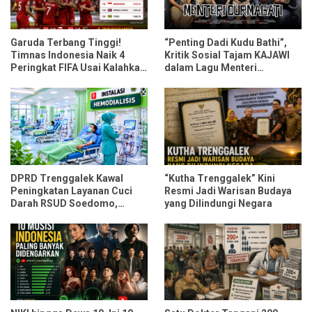
Garuda Terbang Tinggi!
“Penting Dadi Kudu Bathi”,
Timnas Indonesia Naik 4
Kritik Sosial Tajam KAJAWI
Peringkat FIFA Usai Kalahkan
dalam Lagu Menteri
Oman dan Mozambik
Durmagati
DPRD Trenggalek Kawal
“Kutha Trenggalek” Kini
Peningkatan Layanan Cuci
Resmi Jadi Warisan Budaya
Darah RSUD Soedomo,
yang Dilindungi Negara
Kapasitas Ditarget Layani 30
Pasien Sekali Pelayanan