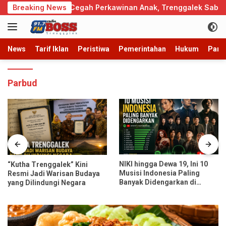
Langsung
ek
Breaking News
Cegah Perkawinan Anak, Trenggalek Sabet Pering
ke
konten
News
Tarif Iklan
Peristiwa
Pemerintahan
Hukum
Parb
Parbud
NIKI hingga Dewa 19, Ini 10
“Kutha Trenggalek” Kini
Musisi Indonesia Paling
Resmi Jadi Warisan Budaya
Banyak Didengarkan di
yang Dilindungi Negara
Spotify dan YouTube Music