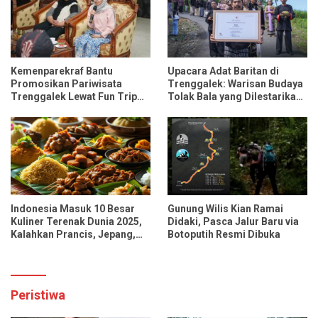
Kemenparekraf Bantu
Upacara Adat Baritan di
Promosikan Pariwisata
Trenggalek: Warisan Budaya
Trenggalek Lewat Fun Trip
Tolak Bala yang Dilestarikan
Bersama Influencer dan
Lewat Festival Desa
Media Nasional
Indonesia Masuk 10 Besar
Gunung Wilis Kian Ramai
Kuliner Terenak Dunia 2025,
Didaki, Pasca Jalur Baru via
Kalahkan Prancis, Jepang,
Botoputih Resmi Dibuka
dan Tiongkok
Peristiwa