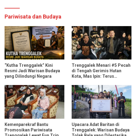
Pariwisata dan Budaya
“Kutha Trenggalek” Kini
Trenggalek Menari #5 Pecah
Resmi Jadi Warisan Budaya
di Tengah Gerimis Hutan
yang Dilindungi Negara
Kota, Mas Ipin: Terus
Ngrembaka dan Nyawiji
Kemenparekraf Bantu
Upacara Adat Baritan di
Promosikan Pariwisata
Trenggalek: Warisan Budaya
Trenggalek Lewat Fun Trip
Tolak Bala yang Dilestarikan