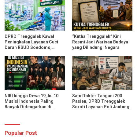
DPRD Trenggalek Kawal
“Kutha Trenggalek” Kini
Peningkatan Layanan Cuci
Resmi Jadi Warisan Budaya
Darah RSUD Soedomo,
yang Dilindungi Negara
Kapasitas Ditarget Layani 30
Pasien Sekali Pelayanan
NIKI hingga Dewa 19, Ini 10
Satu Dokter Tangani 200
Musisi Indonesia Paling
Pasien, DPRD Trenggalek
Banyak Didengarkan di
Soroti Layanan Poli Jantung
Spotify dan YouTube Music
RSUD dr. Soedomo
Popular Post