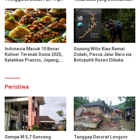
Bersama Influencer dan
Lewat Festival Desa
Media Nasional
Indonesia Masuk 10 Besar
Gunung Wilis Kian Ramai
Kuliner Terenak Dunia 2025,
Didaki, Pasca Jalur Baru via
Kalahkan Prancis, Jepang,
Botoputih Resmi Dibuka
dan Tiongkok
Peristiwa
Gempa M 5,7 Guncang
Tanggap Darurat Longsor