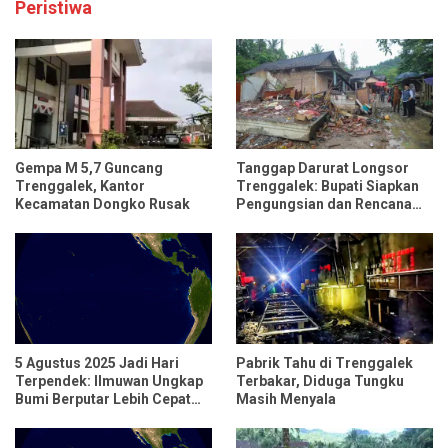
Peristiwa
Gempa M 5,7 Guncang
Tanggap Darurat Longsor
Trenggalek, Kantor
Trenggalek: Bupati Siapkan
Kecamatan Dongko Rusak
Pengungsian dan Rencana
Relokasi untuk 95 Rumah
5 Agustus 2025 Jadi Hari
Pabrik Tahu di Trenggalek
Terpendek: Ilmuwan Ungkap
Terbakar, Diduga Tungku
Bumi Berputar Lebih Cepat
Masih Menyala
dari Biasanya