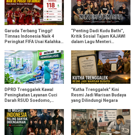
Garuda Terbang Tinggi!
“Penting Dadi Kudu Bathi”,
Timnas Indonesia Naik 4
Kritik Sosial Tajam KAJAWI
Peringkat FIFA Usai Kalahkan
dalam Lagu Menteri
Oman dan Mozambik
Durmagati
DPRD Trenggalek Kawal
“Kutha Trenggalek” Kini
Peningkatan Layanan Cuci
Resmi Jadi Warisan Budaya
Darah RSUD Soedomo,
yang Dilindungi Negara
Kapasitas Ditarget Layani 30
Pasien Sekali Pelayanan