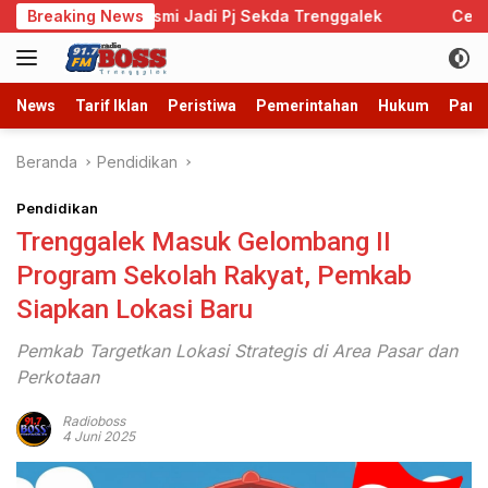
Langsung
Admono Resmi Jadi Pj Sekda Trenggalek
Breaking News
Cegah Perkawi
ke
konten
News
Tarif Iklan
Peristiwa
Pemerintahan
Hukum
Parb
Beranda
Pendidikan
Pendidikan
Trenggalek Masuk Gelombang II
Program Sekolah Rakyat, Pemkab
Siapkan Lokasi Baru
Pemkab Targetkan Lokasi Strategis di Area Pasar dan
Perkotaan
Radioboss
4 Juni 2025