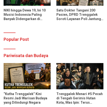
NIKI hingga Dewa 19, Ini 10
Satu Dokter Tangani 200
Musisi Indonesia Paling
Pasien, DPRD Trenggalek
Banyak Didengarkan di
Soroti Layanan Poli Jantung
Spotify dan YouTube Music
RSUD dr. Soedomo
Popular Post
Pariwisata dan Budaya
“Kutha Trenggalek” Kini
Trenggalek Menari #5 Pecah
Resmi Jadi Warisan Budaya
di Tengah Gerimis Hutan
yang Dilindungi Negara
Kota, Mas Ipin: Terus
Ngrembaka dan Nyawiji