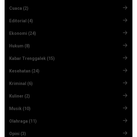
Cuaca (2)
Editorial (4)
Ekonomi (24)
Hukum (8)
Kabar Trenggalek (15)
Kesehatan (24)
Kriminal (6)
Kuliner (2)
Musik (10)
Olahraga (11)
Opini (3)