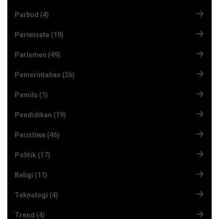
Parbud (4)
Pariwisata (19)
Parlemen (49)
Pemerintahan (26)
Pemilu (1)
Pendidikan (19)
Peristiwa (46)
Politik (17)
Religi (11)
Teknologi (4)
Trend (4)