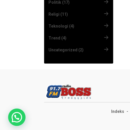
Politik (17)
Religi (11)
Teknologi (4)
Trend (4)
Uncategorized (2)
Indeks