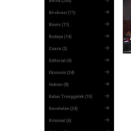
Berita (200)
Birokrasi (11)
Bisnis (11)
Budaya (14)
Cuaca (2)
Editorial (4)
Ekonomi (24)
Hukum (8)
Kabar Trenggalek (15)
Kesehatan (24)
Kriminal (6)