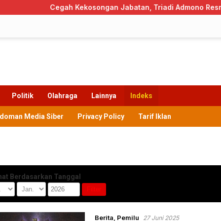
Cegah Kekosongan Jabatan, Triadi Admono Resmi Jadi
Politik
Olahraga
Lainnya
Indeks
doman Media Siber
Privacy Policy
Tarif Iklan
hat Berdasarkan Tanggal
Berita
,
Pemilu
27 Juni 2025