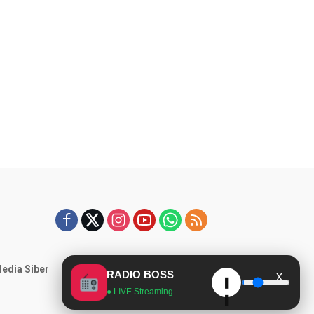
dia Siber
RADIO BOSS
x
❚
● LIVE Streaming
❚