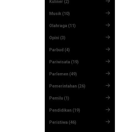
Kuliner (2)
Musik (10)
Olahraga (11)
Opini (3)
Parbud (4)
Pariwisata (19)
Parlemen (49)
Pemerintahan (26)
Pemilu (1)
Pendidikan (19)
Peristiwa (46)