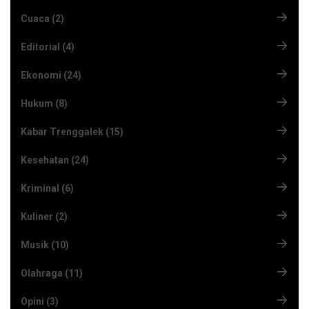
Cuaca (2)
Editorial (4)
Ekonomi (24)
Hukum (8)
Kabar Trenggalek (15)
Kesehatan (24)
Kriminal (6)
Kuliner (2)
Musik (10)
Olahraga (11)
Opini (3)