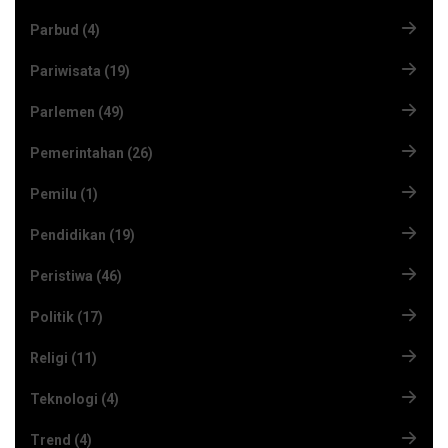
Parbud (4)
Pariwisata (19)
Parlemen (49)
Pemerintahan (26)
Pemilu (1)
Pendidikan (19)
Peristiwa (46)
Politik (17)
Religi (11)
Teknologi (4)
Trend (4)