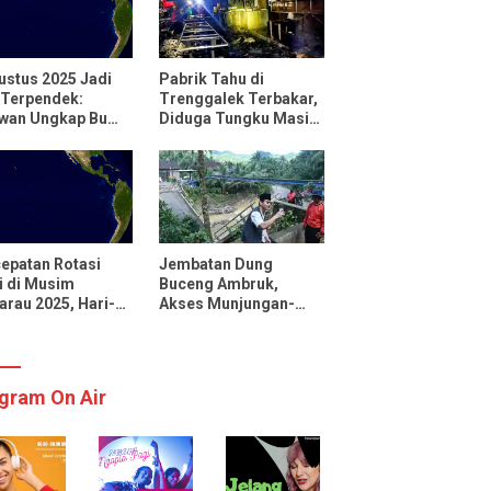
ustus 2025 Jadi
Pabrik Tahu di
 Terpendek:
Trenggalek Terbakar,
uwan Ungkap Bumi
Diduga Tungku Masih
utar Lebih Cepat
Menyala
 Biasanya
epatan Rotasi
Jembatan Dung
 di Musim
Buceng Ambruk,
rau 2025, Hari-
Akses Munjungan-
 Menjadi Lebih
Watulimo Terputus
kat
gram On Air