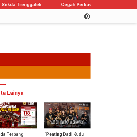
alek
Cegah Perkawinan Anak, Trenggalek Sabet Perin
ita Lainya
uda Terbang
“Penting Dadi Kudu