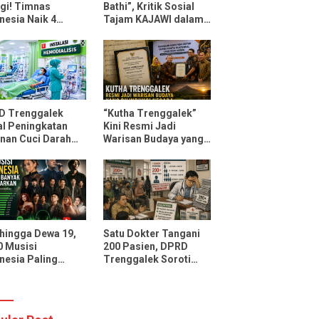
gi! Timnas
Bathi”, Kritik Sosial
nesia Naik 4
Tajam KAJAWI dalam
ngkat FIFA Usai
Lagu Menteri
ahkan Oman dan
Durmagati
ambik
D Trenggalek
“Kutha Trenggalek”
l Peningkatan
Kini Resmi Jadi
nan Cuci Darah
Warisan Budaya yang
D Soedomo,
Dilindungi Negara
sitas Ditarget
ni 30 Pasien
li Pelayanan
 hingga Dewa 19,
Satu Dokter Tangani
10 Musisi
200 Pasien, DPRD
nesia Paling
Trenggalek Soroti
ak Didengarkan
Layanan Poli Jantung
potify dan
RSUD dr. Soedomo
Tube Music