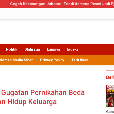
osongan Jabatan, Triadi Admono Resmi Jadi Pj Sekda Trengg
Politik
Olahraga
Lainnya
Indeks
doman Media Siber
Privacy Policy
Tarif Iklan
Ber
 Gugatan Pernikahan Beda
n Hidup Keluarga
Gar