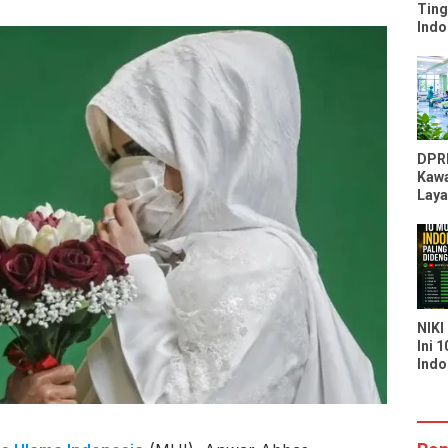
Ting
Indo
Peri
Kal
Moz
DPR
Kawa
Laya
RSU
Kapa
Laya
Seka
NIKI
Ini 
Indo
Bany
di S
You