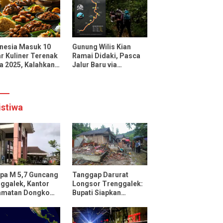
uencer dan Media
onal
nesia Masuk 10
Gunung Wilis Kian
r Kuliner Terenak
Ramai Didaki, Pasca
a 2025, Kalahkan
Jalur Baru via
cis, Jepang, dan
Botoputih Resmi
ngkok
Dibuka
istiwa
pa M 5,7 Guncang
Tanggap Darurat
ggalek, Kantor
Longsor Trenggalek:
amatan Dongko
Bupati Siapkan
ak
Pengungsian dan
Rencana Relokasi
untuk 95 Rumah