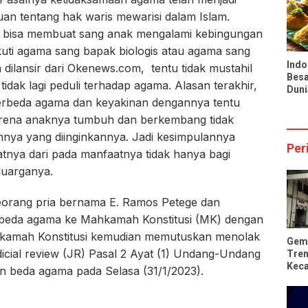
Infl
an tentang hak waris mewarisi dalam Islam.
Nasi
n bisa membuat sang anak mengalami kebingungan
kuti agama sang bapak biologis atau agama sang
Indo
 dilansir dari Okenews.com, tentu tidak mustahil
Besa
idak lagi peduli terhadap agama. Alasan terakhir,
Duni
berbeda agama dan keyakinan dengannya tentu
Pran
Tio
arena anaknya tumbuh dan berkembang tidak
nya yang diinginkannya. Jadi kesimpulannya
Per
tnya dari pada manfaatnya tidak hanya bagi
eluarganya.
eorang pria bernama E. Ramos Petege dan
rbeda agama ke Mahkamah Konstitusi (MK) dengan
kamah Konstitusi kemudian memutuskan menolak
Gem
dicial review (JR) Pasal 2 Ayat (1) Undang-Undang
Tren
Kec
n beda agama pada Selasa (31/1/2023).
Rus