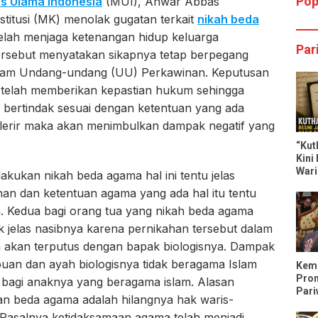
Pop
is Ulama Indonesia
(MUI), Anwar Abbas
tusi (MK) menolak gugatan terkait
nikah beda
telah menjaga ketenangan hidup keluarga
Par
ersebut menyatakan sikapnya tetap berpegang
dalam Undang-undang (UU) Perkawinan. Keputusan
a telah memberikan kepastian hukum sehingga
 bertindak sesuai dengan ketentuan yang ada
tolerir maka akan menimbulkan dampak negatif yang
“Kut
Kini
Wari
kukan nikah beda agama hal ini tentu jelas
Dili
n dan ketentuan agama yang ada hal itu tentu
an. Kedua bagi orang tua yang nikah beda agama
jelas nasibnya karena pernikahan tersebut dalam
ya akan terputus dengan bapak biologisnya. Dampak
puan dan ayah biologisnya tidak beragama Islam
Keme
Pro
li bagi anaknya yang beragama islam. Alasan
Pari
an beda agama adalah hilangnya hak waris-
Tren
 Pasalnya ketidaksamaan agama telah menjadi
Trip