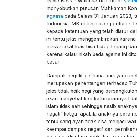
Radio Boss – Wakil Ketua Umum
Majel
menyebutkan putusan Mahkamah Konsti
agama
pada Selasa 31 Januari 2023, 
Indonesia. MK dalam sidang putusan t
kepada ketentuan yang telah diatur 
ini tentu jelas menggembirakan karen
masyarakat luas bisa hidup tenang dan
karena kalau nikah beda agama ini di
besar.
Dampak negatif pertama bagi yang mela
merupakan penentangan terhadap Tuha
jelas tidak baik bagi yang bersangkut
akan menyebabkan keturunannya tidak 
islam tidak sah sehingga nasib anakn
negatif ketiga apabila anaknya perem
tentu sang ayah tidak bisa menjadi wa
keempat dampak negatif dari pernikah
mewarisi diantara anak dan orang tua.