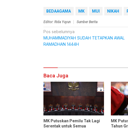
BEDAAGAMA
MK
MUI
NIKAH
Editor: Rida Yuyun
Sumber Berita
Navigasi
Pos sebelumnya
MUHAMMADIYAH SUDAH TETAPKAN AWAL
pos
RAMADHAN 1444H
Komentar
Baca Juga
MK Putuskan Pemilu Tak Lagi
MK Putus
Serentak untuk Semua
Tahun Gr