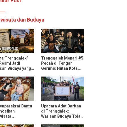
ular Post
iwisata dan Budaya
ha Trenggalek”
Trenggalek Menari #5
 Resmi Jadi
Pecah di Tengah
san Budaya yang
Gerimis Hutan Kota,
ndungi Negara
Mas Ipin: Terus
Ngrembaka dan
Nyawiji
nparekraf Bantu
Upacara Adat Baritan
mosikan
di Trenggalek:
wisata
Warisan Budaya Tolak
ggalek Lewat Fun
Bala yang Dilestarikan
 Bersama
Lewat Festival Desa