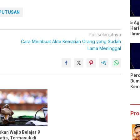
PUTUSAN
5 Ag
Hari
Ilm
Pos selanjutnya
Berp
Cara Membuat Akta Kematian Orang yang Sudah
dari
Lama Meninggal
Perc
Bumi
Kema
Hari
Sing
Pro
kan Wajib Belajar 9
atis, Termasuk di