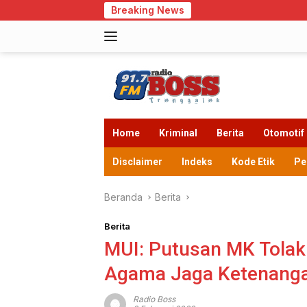
Langsung
Breaking News
Cegah Kek
ke
konten
Home
Kriminal
Berita
Otomotif
Disclaimer
Indeks
Kode Etik
Pe
Beranda
Berita
Berita
MUI: Putusan MK Tolak
Agama Jaga Ketenanga
Radio Boss