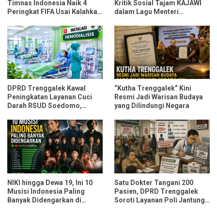
Timnas Indonesia Naik 4
Kritik Sosial Tajam KAJAWI
Peringkat FIFA Usai Kalahkan
dalam Lagu Menteri
Oman dan Mozambik
Durmagati
DPRD Trenggalek Kawal
“Kutha Trenggalek” Kini
Peningkatan Layanan Cuci
Resmi Jadi Warisan Budaya
Darah RSUD Soedomo,
yang Dilindungi Negara
Kapasitas Ditarget Layani 30
Pasien Sekali Pelayanan
NIKI hingga Dewa 19, Ini 10
Satu Dokter Tangani 200
Musisi Indonesia Paling
Pasien, DPRD Trenggalek
Banyak Didengarkan di
Soroti Layanan Poli Jantung
Spotify dan YouTube Music
RSUD dr. Soedomo