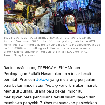
Suasana penjualan pakaian impor bekas di Pasar Senen, Jakarta,
Kamis, 3 November 2022. Data BPS menunjukkan, pada tahun 2021,
hanya ada 8 ton impor baju bekas yang masuk ke Indonesia lewat pos
tarif HS 6309 (worn clothing and other worn articles/pakaian dan
produk lainnya digunakan) dengan total nilai 44.000 dollar AS.
Tempo/Tony Hartawan
Radiobossfm.com, TRENGGALEK – Menteri
Perdagangan Zulkifli Hasan akan menindaklanjuti
perintah Presiden
Jokowi
yang melarang penjualan
baju bekas impor atau
thrifting
yang kini akan marak.
Menurut Zulhas, usaha baju bekas impor itu
merugikan para pengusaha tekstil dalam negeri dan
membawa penyakit. Zulhas menyatakan penindakan