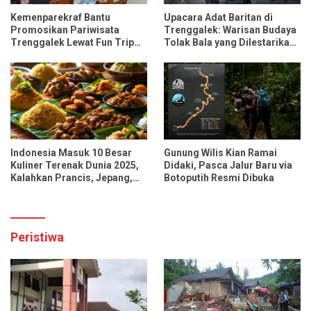
Kemenparekraf Bantu
Upacara Adat Baritan di
Promosikan Pariwisata
Trenggalek: Warisan Budaya
Trenggalek Lewat Fun Trip
Tolak Bala yang Dilestarikan
Bersama Influencer dan
Lewat Festival Desa
Media Nasional
Indonesia Masuk 10 Besar
Gunung Wilis Kian Ramai
Kuliner Terenak Dunia 2025,
Didaki, Pasca Jalur Baru via
Kalahkan Prancis, Jepang,
Botoputih Resmi Dibuka
dan Tiongkok
Peristiwa