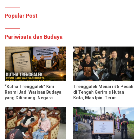
Popular Post
Pariwisata dan Budaya
“Kutha Trenggalek” Kini
Trenggalek Menari #5 Pecah
Resmi Jadi Warisan Budaya
di Tengah Gerimis Hutan
yang Dilindungi Negara
Kota, Mas Ipin: Terus
Ngrembaka dan Nyawiji