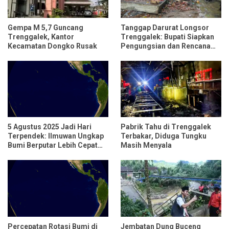
Gempa M 5,7 Guncang
Tanggap Darurat Longsor
Trenggalek, Kantor
Trenggalek: Bupati Siapkan
Kecamatan Dongko Rusak
Pengungsian dan Rencana
Relokasi untuk 95 Rumah
5 Agustus 2025 Jadi Hari
Pabrik Tahu di Trenggalek
Terpendek: Ilmuwan Ungkap
Terbakar, Diduga Tungku
Bumi Berputar Lebih Cepat
Masih Menyala
dari Biasanya
Percepatan Rotasi Bumi di
Jembatan Dung Buceng