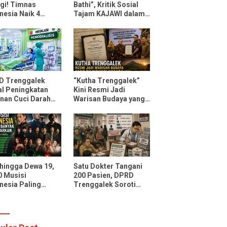
gi! Timnas
Bathi”, Kritik Sosial
nesia Naik 4
Tajam KAJAWI dalam
ngkat FIFA Usai
Lagu Menteri
ahkan Oman dan
Durmagati
ambik
D Trenggalek
“Kutha Trenggalek”
l Peningkatan
Kini Resmi Jadi
nan Cuci Darah
Warisan Budaya yang
D Soedomo,
Dilindungi Negara
sitas Ditarget
ni 30 Pasien
li Pelayanan
 hingga Dewa 19,
Satu Dokter Tangani
10 Musisi
200 Pasien, DPRD
nesia Paling
Trenggalek Soroti
ak Didengarkan
Layanan Poli Jantung
potify dan
RSUD dr. Soedomo
Tube Music