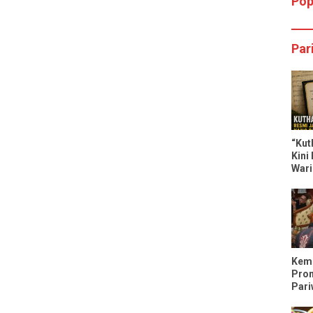
Pop
Par
“Kut
Kini
Wari
Dili
Keme
Pro
Pari
Tren
Trip