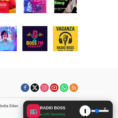
dia Siber
RADIO BOSS
x
❚
● LIVE Streaming
❚