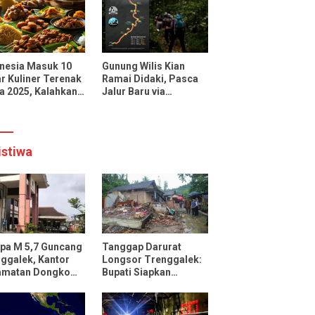
uencer dan Media
onal
nesia Masuk 10
Gunung Wilis Kian
r Kuliner Terenak
Ramai Didaki, Pasca
a 2025, Kalahkan
Jalur Baru via
cis, Jepang, dan
Botoputih Resmi
ngkok
Dibuka
istiwa
pa M 5,7 Guncang
Tanggap Darurat
ggalek, Kantor
Longsor Trenggalek:
amatan Dongko
Bupati Siapkan
ak
Pengungsian dan
Rencana Relokasi
untuk 95 Rumah