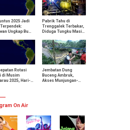
ustus 2025 Jadi
Pabrik Tahu di
 Terpendek:
Trenggalek Terbakar,
uwan Ungkap Bumi
Diduga Tungku Masih
utar Lebih Cepat
Menyala
 Biasanya
epatan Rotasi
Jembatan Dung
 di Musim
Buceng Ambruk,
rau 2025, Hari-
Akses Munjungan-
 Menjadi Lebih
Watulimo Terputus
kat
gram On Air