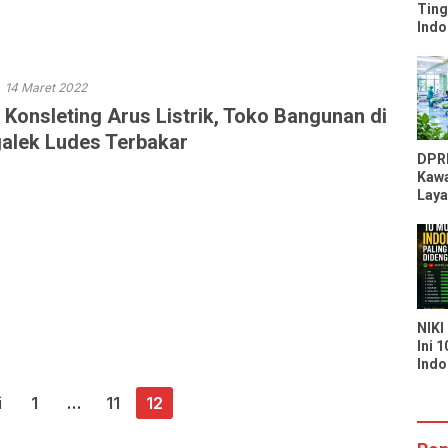
Ting
Indo
Peri
Kal
Moz
14 Maret 2022
 Konsleting Arus Listrik, Toko Bangunan di
alek Ludes Terbakar
DPR
Kawa
Laya
RSU
Kapa
Laya
Seka
NIKI
Ini 
Indo
Bany
di S
i
1
…
11
12
You