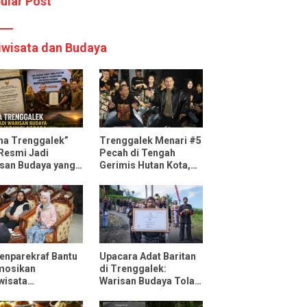
ular Post
iwisata dan Budaya
ha Trenggalek”
Trenggalek Menari #5
 Resmi Jadi
Pecah di Tengah
san Budaya yang
Gerimis Hutan Kota,
ndungi Negara
Mas Ipin: Terus
Ngrembaka dan
Nyawiji
nparekraf Bantu
Upacara Adat Baritan
mosikan
di Trenggalek:
wisata
Warisan Budaya Tolak
ggalek Lewat Fun
Bala yang Dilestarikan
 Bersama
Lewat Festival Desa