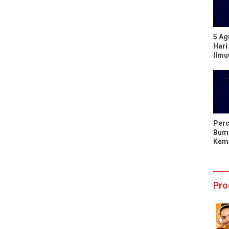
5 Ag
Hari
Ilm
Berp
dari
Perc
Bumi
Kema
Hari
Sing
Pro