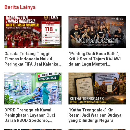
Berita Lainya
Garuda Terbang Tinggi!
“Penting Dadi Kudu Bathi”,
Timnas Indonesia Naik 4
Kritik Sosial Tajam KAJAWI
Peringkat FIFA Usai Kalahkan
dalam Lagu Menteri
Oman dan Mozambik
Durmagati
DPRD Trenggalek Kawal
“Kutha Trenggalek” Kini
Peningkatan Layanan Cuci
Resmi Jadi Warisan Budaya
Darah RSUD Soedomo,
yang Dilindungi Negara
Kapasitas Ditarget Layani 30