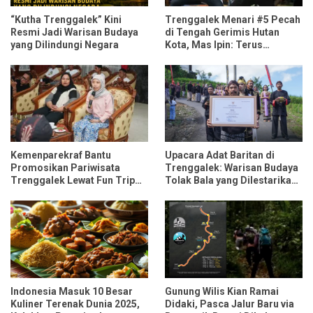
“Kutha Trenggalek” Kini
Trenggalek Menari #5 Pecah
Resmi Jadi Warisan Budaya
di Tengah Gerimis Hutan
yang Dilindungi Negara
Kota, Mas Ipin: Terus
Ngrembaka dan Nyawiji
Kemenparekraf Bantu
Upacara Adat Baritan di
Promosikan Pariwisata
Trenggalek: Warisan Budaya
Trenggalek Lewat Fun Trip
Tolak Bala yang Dilestarikan
Bersama Influencer dan
Lewat Festival Desa
Media Nasional
Indonesia Masuk 10 Besar
Gunung Wilis Kian Ramai
Kuliner Terenak Dunia 2025,
Didaki, Pasca Jalur Baru via