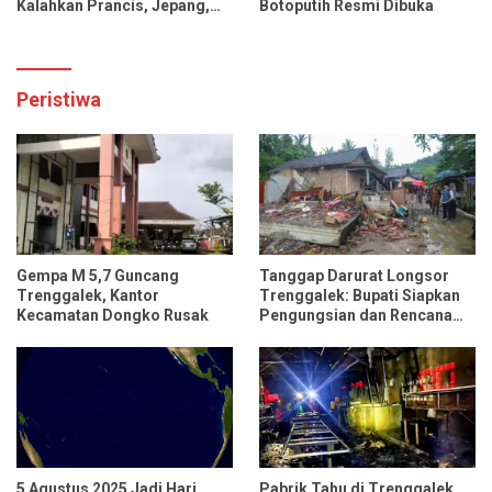
Kalahkan Prancis, Jepang,
Botoputih Resmi Dibuka
dan Tiongkok
Peristiwa
Gempa M 5,7 Guncang
Tanggap Darurat Longsor
Trenggalek, Kantor
Trenggalek: Bupati Siapkan
Kecamatan Dongko Rusak
Pengungsian dan Rencana
Relokasi untuk 95 Rumah
5 Agustus 2025 Jadi Hari
Pabrik Tahu di Trenggalek