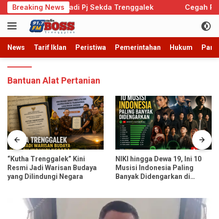
Langsung
ono Resmi Jadi Pj Sekda Trenggalek
Breaking News
Cegah Perkawina
ke
konten
News
Tarif Iklan
Peristiwa
Pemerintahan
Hukum
Parb
Bantuan Alat Pertanian
“Kutha Trenggalek” Kini
NIKI hingga Dewa 19, Ini 10
Resmi Jadi Warisan Budaya
Musisi Indonesia Paling
yang Dilindungi Negara
Banyak Didengarkan di
Spotify dan YouTube Music