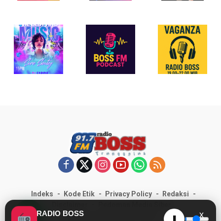
Indeks
Kode Etik
Privacy Policy
Redaksi
1
Disclaimer
Pedoman Media Siber
RADIO BOSS
x
RADIOBOSSFM.COM © 2025
❚