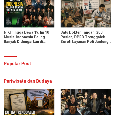
Pasien Sekali Pelayanan
NIKI hingga Dewa 19, Ini 10
Satu Dokter Tangani 200
Musisi Indonesia Paling
Pasien, DPRD Trenggalek
Banyak Didengarkan di
Soroti Layanan Poli Jantung
Spotify dan YouTube Music
RSUD dr. Soedomo
Popular Post
Pariwisata dan Budaya