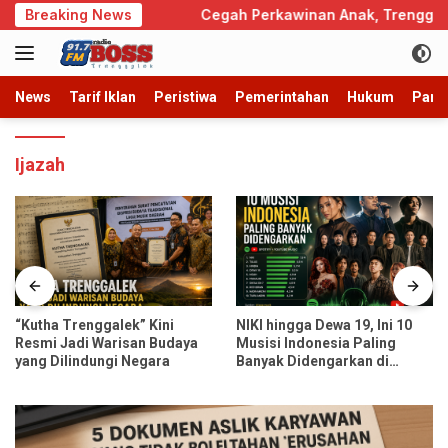
Langsung
 Trenggalek
Breaking News
Cegah Perkawinan Anak, Trenggalek Sabe
ke
konten
News
Tarif Iklan
Peristiwa
Pemerintahan
Hukum
Parb
Ijazah
“Kutha Trenggalek” Kini
NIKI hingga Dewa 19, Ini 10
Resmi Jadi Warisan Budaya
Musisi Indonesia Paling
yang Dilindungi Negara
Banyak Didengarkan di
Spotify dan YouTube Music