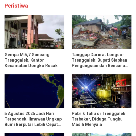
Peristiwa
Gempa M 5,7 Guncang
Tanggap Darurat Longsor
Trenggalek, Kantor
Trenggalek: Bupati Siapkan
Kecamatan Dongko Rusak
Pengungsian dan Rencana
Relokasi untuk 95 Rumah
5 Agustus 2025 Jadi Hari
Pabrik Tahu di Trenggalek
Terpendek: Ilmuwan Ungkap
Terbakar, Diduga Tungku
Bumi Berputar Lebih Cepat
Masih Menyala
dari Biasanya