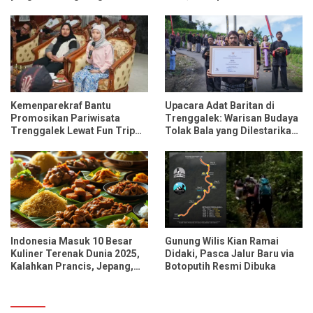
Ngrembaka dan Nyawiji
Kemenparekraf Bantu
Upacara Adat Baritan di
Promosikan Pariwisata
Trenggalek: Warisan Budaya
Trenggalek Lewat Fun Trip
Tolak Bala yang Dilestarikan
Bersama Influencer dan
Lewat Festival Desa
Media Nasional
Indonesia Masuk 10 Besar
Gunung Wilis Kian Ramai
Kuliner Terenak Dunia 2025,
Didaki, Pasca Jalur Baru via
Kalahkan Prancis, Jepang,
Botoputih Resmi Dibuka
dan Tiongkok