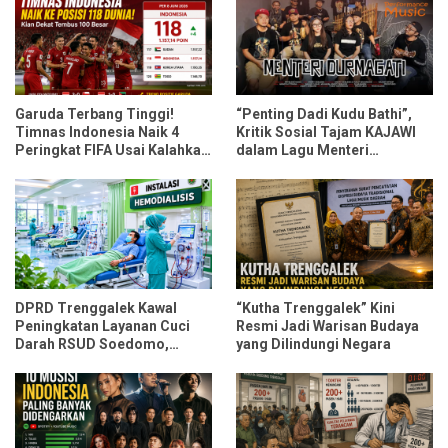
Garuda Terbang Tinggi!
“Penting Dadi Kudu Bathi”,
Timnas Indonesia Naik 4
Kritik Sosial Tajam KAJAWI
Peringkat FIFA Usai Kalahkan
dalam Lagu Menteri
Oman dan Mozambik
Durmagati
DPRD Trenggalek Kawal
“Kutha Trenggalek” Kini
Peningkatan Layanan Cuci
Resmi Jadi Warisan Budaya
Darah RSUD Soedomo,
yang Dilindungi Negara
Kapasitas Ditarget Layani 30
Pasien Sekali Pelayanan