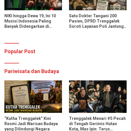
NIKI hingga Dewa 19, Ini 10
Satu Dokter Tangani 200
Musisi Indonesia Paling
Pasien, DPRD Trenggalek
Banyak Didengarkan di
Soroti Layanan Poli Jantung
Spotify dan YouTube Music
RSUD dr. Soedomo
Popular Post
Pariwisata dan Budaya
“Kutha Trenggalek” Kini
Trenggalek Menari #5 Pecah
Resmi Jadi Warisan Budaya
di Tengah Gerimis Hutan
yang Dilindungi Negara
Kota, Mas Ipin: Terus