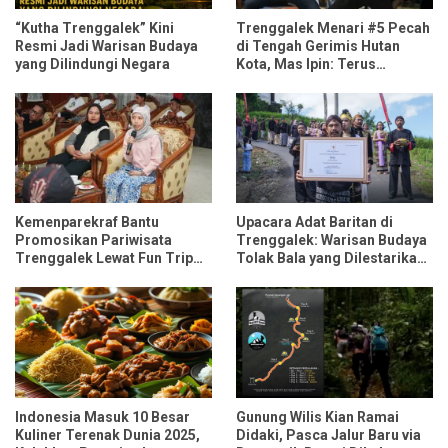
“Kutha Trenggalek” Kini
Trenggalek Menari #5 Pecah
Resmi Jadi Warisan Budaya
di Tengah Gerimis Hutan
yang Dilindungi Negara
Kota, Mas Ipin: Terus
Ngrembaka dan Nyawiji
Kemenparekraf Bantu
Upacara Adat Baritan di
Promosikan Pariwisata
Trenggalek: Warisan Budaya
Trenggalek Lewat Fun Trip
Tolak Bala yang Dilestarikan
Bersama Influencer dan
Lewat Festival Desa
Media Nasional
Indonesia Masuk 10 Besar
Gunung Wilis Kian Ramai
Kuliner Terenak Dunia 2025,
Didaki, Pasca Jalur Baru via