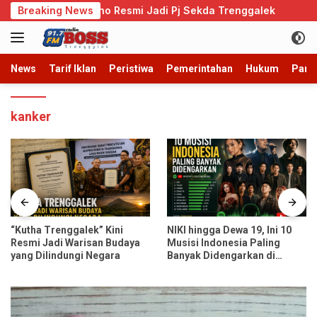
Langsung
riadi Admono Resmi Jadi Pj Sekda Trenggalek
Breaking News
Cegah P
ke
konten
News
Tarif Iklan
Peristiwa
Pemerintahan
Hukum
Parb
kanker
“Kutha Trenggalek” Kini
NIKI hingga Dewa 19, Ini 10
Resmi Jadi Warisan Budaya
Musisi Indonesia Paling
yang Dilindungi Negara
Banyak Didengarkan di
Spotify dan YouTube Music