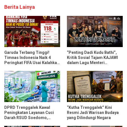
Berita Lainya
Garuda Terbang Tinggi!
“Penting Dadi Kudu Bathi”,
Timnas Indonesia Naik 4
Kritik Sosial Tajam KAJAWI
Peringkat FIFA Usai Kalahkan
dalam Lagu Menteri
Oman dan Mozambik
Durmagati
DPRD Trenggalek Kawal
“Kutha Trenggalek” Kini
Peningkatan Layanan Cuci
Resmi Jadi Warisan Budaya
Darah RSUD Soedomo,
yang Dilindungi Negara
Kapasitas Ditarget Layani 30