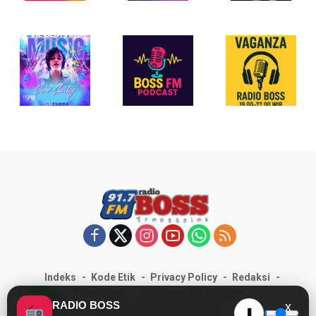
Indeks
Kode Etik
Privacy Policy
Redaksi
Disclaimer
Pedoman Media Siber
RADIO BOSS
x
RADIOBOSSFM.COM © 2025
❚