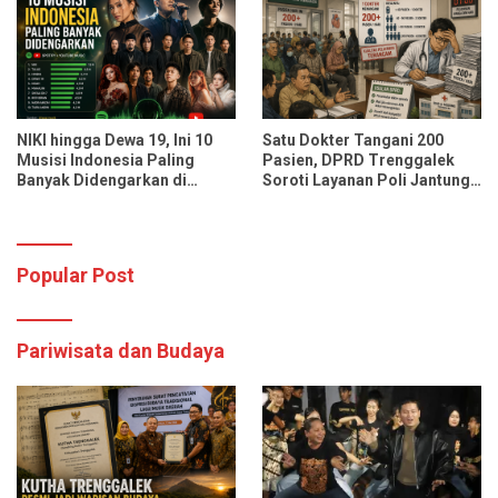
Pasien Sekali Pelayanan
NIKI hingga Dewa 19, Ini 10
Satu Dokter Tangani 200
Musisi Indonesia Paling
Pasien, DPRD Trenggalek
Banyak Didengarkan di
Soroti Layanan Poli Jantung
Spotify dan YouTube Music
RSUD dr. Soedomo
Popular Post
Pariwisata dan Budaya