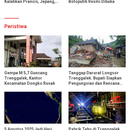
Kalahkan Prancis, Jepang,
Botoputih Resmi Dibuka
dan Tiongkok
Peristiwa
Gempa M 5,7 Guncang
Tanggap Darurat Longsor
Trenggalek, Kantor
Trenggalek: Bupati Siapkan
Kecamatan Dongko Rusak
Pengungsian dan Rencana
Relokasi untuk 95 Rumah
5 Agustus 2025 Jadi Hari
Pabrik Tahu di Trenggalek