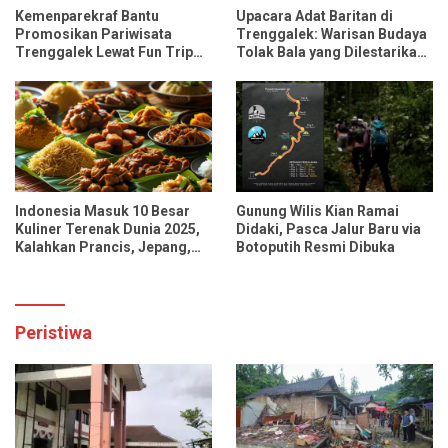
Kemenparekraf Bantu
Upacara Adat Baritan di
Promosikan Pariwisata
Trenggalek: Warisan Budaya
Trenggalek Lewat Fun Trip
Tolak Bala yang Dilestarikan
Bersama Influencer dan
Lewat Festival Desa
Media Nasional
Indonesia Masuk 10 Besar
Gunung Wilis Kian Ramai
Kuliner Terenak Dunia 2025,
Didaki, Pasca Jalur Baru via
Kalahkan Prancis, Jepang,
Botoputih Resmi Dibuka
dan Tiongkok
Peristiwa