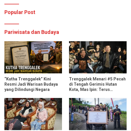
Popular Post
Pariwisata dan Budaya
“Kutha Trenggalek” Kini
Trenggalek Menari #5 Pecah
Resmi Jadi Warisan Budaya
di Tengah Gerimis Hutan
yang Dilindungi Negara
Kota, Mas Ipin: Terus
Ngrembaka dan Nyawiji