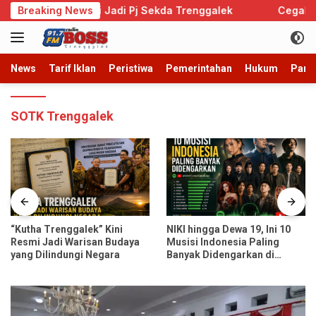
Langsung
mono Resmi Jadi Pj Sekda Trenggalek
Breaking News
Cegah Perkawin
ke
konten
News
Tarif Iklan
Peristiwa
Pemerintahan
Hukum
Parb
SOTK Trenggalek
“Kutha Trenggalek” Kini
NIKI hingga Dewa 19, Ini 10
Resmi Jadi Warisan Budaya
Musisi Indonesia Paling
yang Dilindungi Negara
Banyak Didengarkan di
Spotify dan YouTube Music