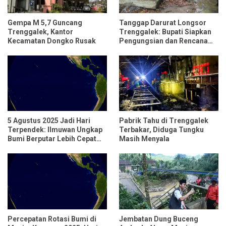
Gempa M 5,7 Guncang
Tanggap Darurat Longsor
Trenggalek, Kantor
Trenggalek: Bupati Siapkan
Kecamatan Dongko Rusak
Pengungsian dan Rencana
Relokasi untuk 95 Rumah
5 Agustus 2025 Jadi Hari
Pabrik Tahu di Trenggalek
Terpendek: Ilmuwan Ungkap
Terbakar, Diduga Tungku
Bumi Berputar Lebih Cepat
Masih Menyala
dari Biasanya
Percepatan Rotasi Bumi di
Jembatan Dung Buceng