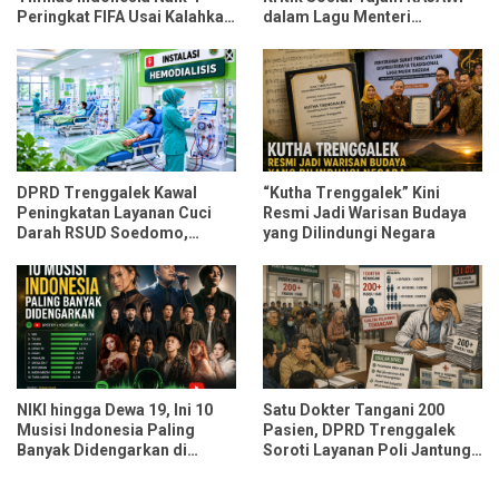
Peringkat FIFA Usai Kalahkan
dalam Lagu Menteri
Oman dan Mozambik
Durmagati
DPRD Trenggalek Kawal
“Kutha Trenggalek” Kini
Peningkatan Layanan Cuci
Resmi Jadi Warisan Budaya
Darah RSUD Soedomo,
yang Dilindungi Negara
Kapasitas Ditarget Layani 30
Pasien Sekali Pelayanan
NIKI hingga Dewa 19, Ini 10
Satu Dokter Tangani 200
Musisi Indonesia Paling
Pasien, DPRD Trenggalek
Banyak Didengarkan di
Soroti Layanan Poli Jantung
Spotify dan YouTube Music
RSUD dr. Soedomo