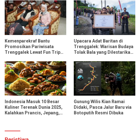
Kemenparekraf Bantu
Upacara Adat Baritan di
Promosikan Pariwisata
Trenggalek: Warisan Budaya
Trenggalek Lewat Fun Trip
Tolak Bala yang Dilestarikan
Bersama Influencer dan
Lewat Festival Desa
Media Nasional
Indonesia Masuk 10 Besar
Gunung Wilis Kian Ramai
Kuliner Terenak Dunia 2025,
Didaki, Pasca Jalur Baru via
Kalahkan Prancis, Jepang,
Botoputih Resmi Dibuka
dan Tiongkok
Peristiwa