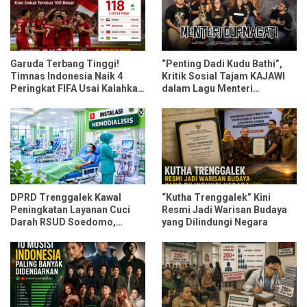
Garuda Terbang Tinggi!
“Penting Dadi Kudu Bathi”,
Timnas Indonesia Naik 4
Kritik Sosial Tajam KAJAWI
Peringkat FIFA Usai Kalahkan
dalam Lagu Menteri
Oman dan Mozambik
Durmagati
DPRD Trenggalek Kawal
“Kutha Trenggalek” Kini
Peningkatan Layanan Cuci
Resmi Jadi Warisan Budaya
Darah RSUD Soedomo,
yang Dilindungi Negara
Kapasitas Ditarget Layani 30
Pasien Sekali Pelayanan