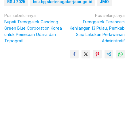
BSU 2025
bsu.bpjsketenagakerjaan.go.id
JMO
Navigasi
Pos sebelumnya
Pos selanjutnya
Bupati Trenggalek Gandeng
Trenggalek Terancam
pos
Green Blue Corporation Korea
Kehilangan 13 Pulau, Pemkab
untuk Pemetaan Udara dan
Siap Lakukan Perlawanan
Topografi
Administratif