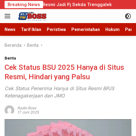
Langsung
i Admono Resmi Jadi Pj Sekda Trenggalek
Breaking News
Cegah Perk
ke
konten
News
Tarif Iklan
Peristiwa
Pemerintahan
Hukum
Parb
Beranda
Berita
Berita
Cek Status BSU 2025 Hanya di Situs
Resmi, Hindari yang Palsu
Cek Status Penerima Hanya di Situs Resmi BPJS
Ketenagakerjaan dan JMO
Radio Boss
17 Juni 2025