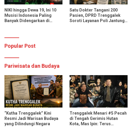
NIKI hingga Dewa 19, Ini 10
Satu Dokter Tangani 200
Musisi Indonesia Paling
Pasien, DPRD Trenggalek
Banyak Didengarkan di
Soroti Layanan Poli Jantung
Spotify dan YouTube Music
RSUD dr. Soedomo
Popular Post
Pariwisata dan Budaya
“Kutha Trenggalek” Kini
Trenggalek Menari #5 Pecah
Resmi Jadi Warisan Budaya
di Tengah Gerimis Hutan
yang Dilindungi Negara
Kota, Mas Ipin: Terus
Ngrembaka dan Nyawiji