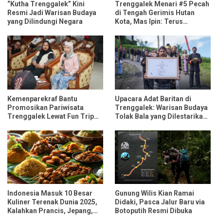
“Kutha Trenggalek” Kini
Trenggalek Menari #5 Pecah
Resmi Jadi Warisan Budaya
di Tengah Gerimis Hutan
yang Dilindungi Negara
Kota, Mas Ipin: Terus
Ngrembaka dan Nyawiji
Kemenparekraf Bantu
Upacara Adat Baritan di
Promosikan Pariwisata
Trenggalek: Warisan Budaya
Trenggalek Lewat Fun Trip
Tolak Bala yang Dilestarikan
Bersama Influencer dan
Lewat Festival Desa
Media Nasional
Indonesia Masuk 10 Besar
Gunung Wilis Kian Ramai
Kuliner Terenak Dunia 2025,
Didaki, Pasca Jalur Baru via
Kalahkan Prancis, Jepang,
Botoputih Resmi Dibuka