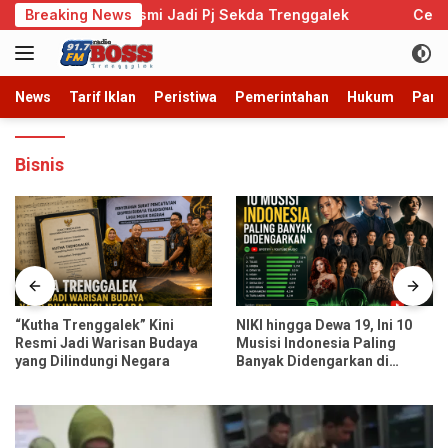
Langsung
 Admono Resmi Jadi Pj Sekda Trenggalek
Breaking News
Cegah Perkaw
ke
konten
News
Tarif Iklan
Peristiwa
Pemerintahan
Hukum
Parb
Bisnis
“Kutha Trenggalek” Kini
NIKI hingga Dewa 19, Ini 10
Resmi Jadi Warisan Budaya
Musisi Indonesia Paling
yang Dilindungi Negara
Banyak Didengarkan di
Spotify dan YouTube Music