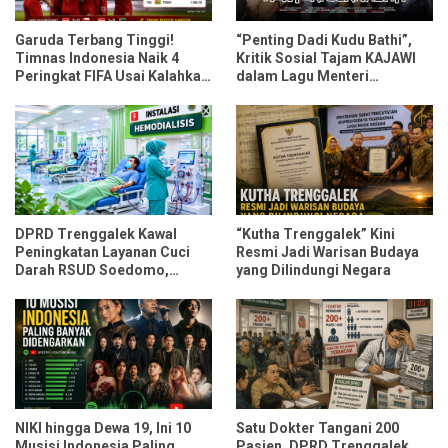
Garuda Terbang Tinggi!
“Penting Dadi Kudu Bathi”,
Timnas Indonesia Naik 4
Kritik Sosial Tajam KAJAWI
Peringkat FIFA Usai Kalahkan
dalam Lagu Menteri
Oman dan Mozambik
Durmagati
DPRD Trenggalek Kawal
“Kutha Trenggalek” Kini
Peningkatan Layanan Cuci
Resmi Jadi Warisan Budaya
Darah RSUD Soedomo,
yang Dilindungi Negara
Kapasitas Ditarget Layani 30
Pasien Sekali Pelayanan
NIKI hingga Dewa 19, Ini 10
Satu Dokter Tangani 200
Musisi Indonesia Paling
Pasien, DPRD Trenggalek