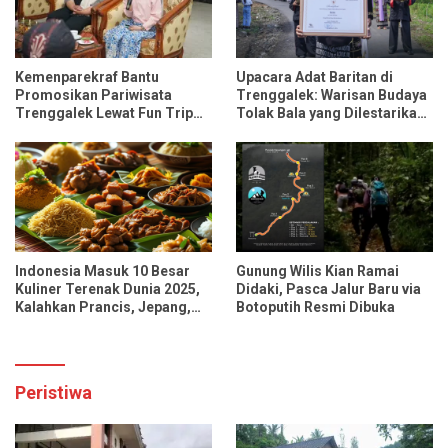
Kemenparekraf Bantu
Upacara Adat Baritan di
Promosikan Pariwisata
Trenggalek: Warisan Budaya
Trenggalek Lewat Fun Trip
Tolak Bala yang Dilestarikan
Bersama Influencer dan
Lewat Festival Desa
Media Nasional
Indonesia Masuk 10 Besar
Gunung Wilis Kian Ramai
Kuliner Terenak Dunia 2025,
Didaki, Pasca Jalur Baru via
Kalahkan Prancis, Jepang,
Botoputih Resmi Dibuka
dan Tiongkok
Peristiwa