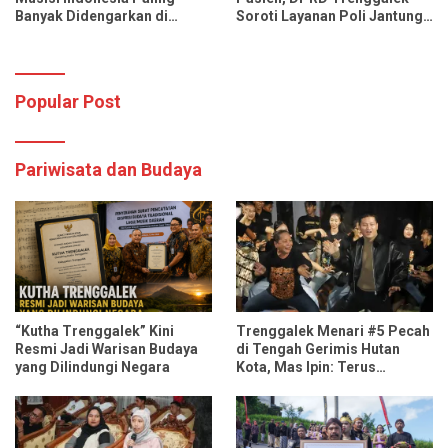
Banyak Didengarkan di
Soroti Layanan Poli Jantung
Spotify dan YouTube Music
RSUD dr. Soedomo
Popular Post
Pariwisata dan Budaya
“Kutha Trenggalek” Kini
Trenggalek Menari #5 Pecah
Resmi Jadi Warisan Budaya
di Tengah Gerimis Hutan
yang Dilindungi Negara
Kota, Mas Ipin: Terus
Ngrembaka dan Nyawiji