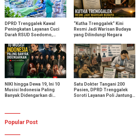
DPRD Trenggalek Kawal
“Kutha Trenggalek” Kini
Peningkatan Layanan Cuci
Resmi Jadi Warisan Budaya
Darah RSUD Soedomo,
yang Dilindungi Negara
Kapasitas Ditarget Layani 30
Pasien Sekali Pelayanan
NIKI hingga Dewa 19, Ini 10
Satu Dokter Tangani 200
Musisi Indonesia Paling
Pasien, DPRD Trenggalek
Banyak Didengarkan di
Soroti Layanan Poli Jantung
Spotify dan YouTube Music
RSUD dr. Soedomo
Popular Post