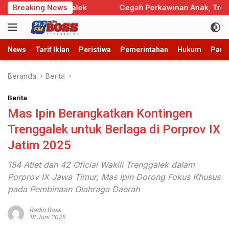
Langsung
a Trenggalek
Breaking News
Cegah Perkawinan Anak, Trenggalek Sa
ke
konten
News
Tarif Iklan
Peristiwa
Pemerintahan
Hukum
Parb
Beranda
Berita
Berita
Mas Ipin Berangkatkan Kontingen
Trenggalek untuk Berlaga di Porprov IX
Jatim 2025
154 Atlet dan 42 Oficial Wakili Trenggalek dalam
Porprov IX Jawa Timur, Mas Ipin Dorong Fokus Khusus
pada Pembinaan Olahraga Daerah
Radio Boss
18 Juni 2025