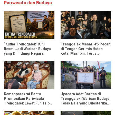
Pariwisata dan Budaya
“Kutha Trenggalek” Kini
Trenggalek Menari #5 Pecah
Resmi Jadi Warisan Budaya
di Tengah Gerimis Hutan
yang Dilindungi Negara
Kota, Mas Ipin: Terus
Ngrembaka dan Nyawiji
Kemenparekraf Bantu
Upacara Adat Baritan di
Promosikan Pariwisata
Trenggalek: Warisan Budaya
Trenggalek Lewat Fun Trip
Tolak Bala yang Dilestarikan
Bersama Influencer dan
Lewat Festival Desa
Media Nasional