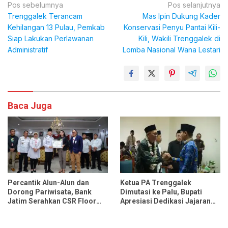
Navigasi
Pos sebelumnya
Pos selanjutnya
Trenggalek Terancam
Mas Ipin Dukung Kader
pos
Kehilangan 13 Pulau, Pemkab
Konservasi Penyu Pantai Kili-
Siap Lakukan Perlawanan
Kili, Wakili Trenggalek di
Administratif
Lomba Nasional Wana Lestari
Baca Juga
Percantik Alun-Alun dan
Ketua PA Trenggalek
Dorong Pariwisata, Bank
Dimutasi ke Palu, Bupati
Jatim Serahkan CSR Floor
Apresiasi Dedikasi Jajaran
Projector ke Pemkab
Hakim
Trenggalek