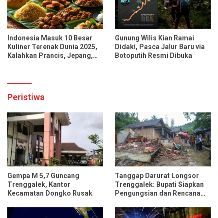
Indonesia Masuk 10 Besar
Gunung Wilis Kian Ramai
Kuliner Terenak Dunia 2025,
Didaki, Pasca Jalur Baru via
Kalahkan Prancis, Jepang,
Botoputih Resmi Dibuka
dan Tiongkok
Peristiwa
Gempa M 5,7 Guncang
Tanggap Darurat Longsor
Trenggalek, Kantor
Trenggalek: Bupati Siapkan
Kecamatan Dongko Rusak
Pengungsian dan Rencana
Relokasi untuk 95 Rumah