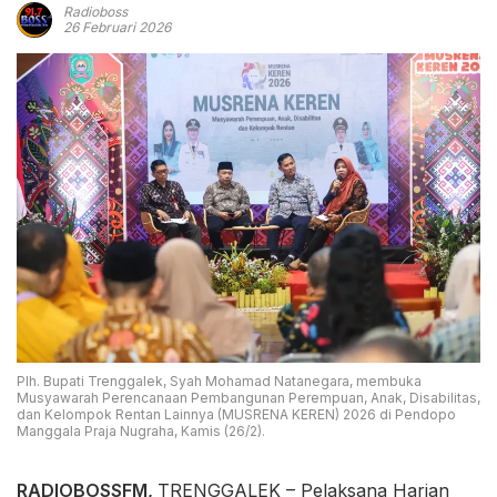
Radioboss
26 Februari 2026
Plh. Bupati Trenggalek, Syah Mohamad Natanegara, membuka
Musyawarah Perencanaan Pembangunan Perempuan, Anak, Disabilitas,
dan Kelompok Rentan Lainnya (MUSRENA KEREN) 2026 di Pendopo
Manggala Praja Nugraha, Kamis (26/2).
RADIOBOSSFM,
TRENGGALEK – Pelaksana Harian