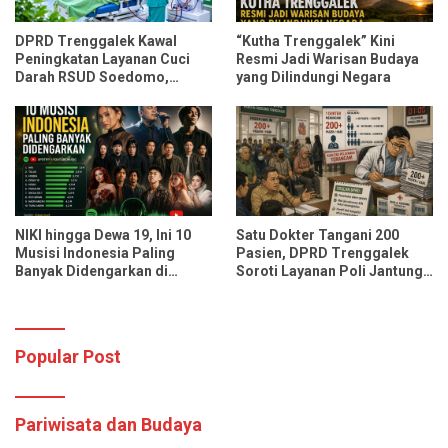
DPRD Trenggalek Kawal
“Kutha Trenggalek” Kini
Peningkatan Layanan Cuci
Resmi Jadi Warisan Budaya
Darah RSUD Soedomo,
yang Dilindungi Negara
Kapasitas Ditarget Layani 30
Pasien Sekali Pelayanan
NIKI hingga Dewa 19, Ini 10
Satu Dokter Tangani 200
Musisi Indonesia Paling
Pasien, DPRD Trenggalek
Banyak Didengarkan di
Soroti Layanan Poli Jantung
Spotify dan YouTube Music
RSUD dr. Soedomo
Popular Post
Pariwisata dan Budaya