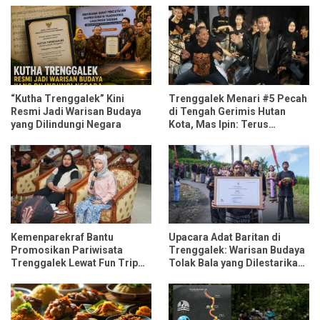
“Kutha Trenggalek” Kini
Trenggalek Menari #5 Pecah
Resmi Jadi Warisan Budaya
di Tengah Gerimis Hutan
yang Dilindungi Negara
Kota, Mas Ipin: Terus
Ngrembaka dan Nyawiji
Kemenparekraf Bantu
Upacara Adat Baritan di
Promosikan Pariwisata
Trenggalek: Warisan Budaya
Trenggalek Lewat Fun Trip
Tolak Bala yang Dilestarikan
Bersama Influencer dan
Lewat Festival Desa
Media Nasional