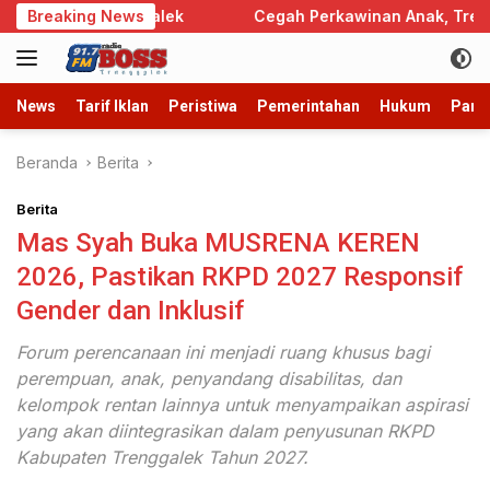
Langsung
da Trenggalek
Breaking News
Cegah Perkawinan Anak, Trenggalek Sa
ke
konten
News
Tarif Iklan
Peristiwa
Pemerintahan
Hukum
Parb
Beranda
Berita
Berita
Mas Syah Buka MUSRENA KEREN
2026, Pastikan RKPD 2027 Responsif
Gender dan Inklusif
Forum perencanaan ini menjadi ruang khusus bagi
perempuan, anak, penyandang disabilitas, dan
kelompok rentan lainnya untuk menyampaikan aspirasi
yang akan diintegrasikan dalam penyusunan RKPD
Kabupaten Trenggalek Tahun 2027.