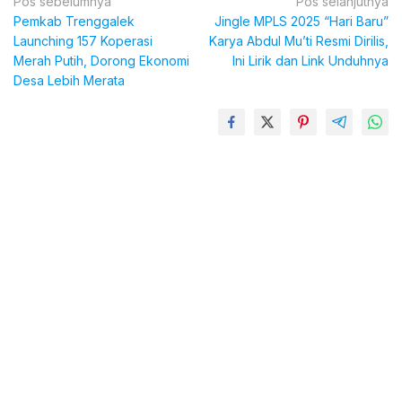
Navigasi
Pos sebelumnya
Pos selanjutnya
Pemkab Trenggalek
Jingle MPLS 2025 “Hari Baru”
pos
Launching 157 Koperasi
Karya Abdul Mu’ti Resmi Dirilis,
Merah Putih, Dorong Ekonomi
Ini Lirik dan Link Unduhnya
Desa Lebih Merata