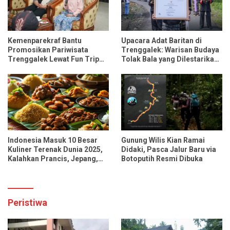
Kemenparekraf Bantu
Upacara Adat Baritan di
Promosikan Pariwisata
Trenggalek: Warisan Budaya
Trenggalek Lewat Fun Trip
Tolak Bala yang Dilestarikan
Bersama Influencer dan
Lewat Festival Desa
Media Nasional
Indonesia Masuk 10 Besar
Gunung Wilis Kian Ramai
Kuliner Terenak Dunia 2025,
Didaki, Pasca Jalur Baru via
Kalahkan Prancis, Jepang,
Botoputih Resmi Dibuka
dan Tiongkok
Peristiwa