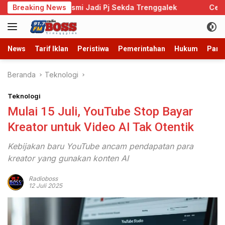
Langsung
dmono Resmi Jadi Pj Sekda Trenggalek
Breaking News
Cegah Perkawi
ke
konten
News
Tarif Iklan
Peristiwa
Pemerintahan
Hukum
Parb
Beranda
Teknologi
Teknologi
Mulai 15 Juli, YouTube Stop Bayar
Kreator untuk Video AI Tak Otentik
Kebijakan baru YouTube ancam pendapatan para
kreator yang gunakan konten AI
Radioboss
12 Juli 2025