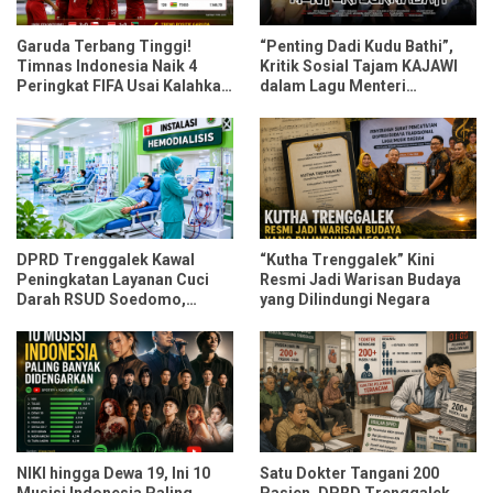
Garuda Terbang Tinggi!
“Penting Dadi Kudu Bathi”,
Timnas Indonesia Naik 4
Kritik Sosial Tajam KAJAWI
Peringkat FIFA Usai Kalahkan
dalam Lagu Menteri
Oman dan Mozambik
Durmagati
DPRD Trenggalek Kawal
“Kutha Trenggalek” Kini
Peningkatan Layanan Cuci
Resmi Jadi Warisan Budaya
Darah RSUD Soedomo,
yang Dilindungi Negara
Kapasitas Ditarget Layani 30
Pasien Sekali Pelayanan
NIKI hingga Dewa 19, Ini 10
Satu Dokter Tangani 200