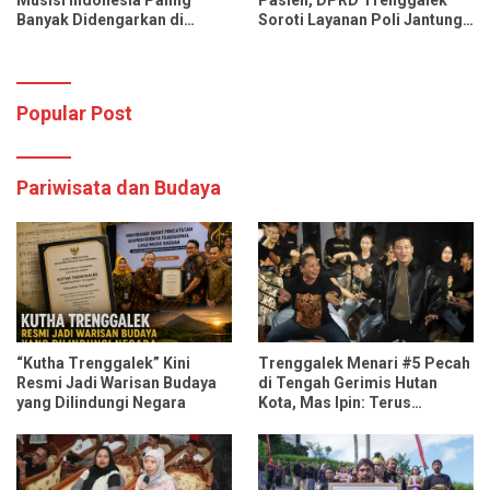
Musisi Indonesia Paling
Pasien, DPRD Trenggalek
Banyak Didengarkan di
Soroti Layanan Poli Jantung
Spotify dan YouTube Music
RSUD dr. Soedomo
Popular Post
Pariwisata dan Budaya
“Kutha Trenggalek” Kini
Trenggalek Menari #5 Pecah
Resmi Jadi Warisan Budaya
di Tengah Gerimis Hutan
yang Dilindungi Negara
Kota, Mas Ipin: Terus
Ngrembaka dan Nyawiji