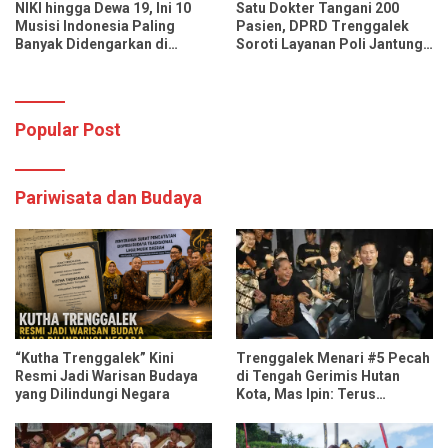
NIKI hingga Dewa 19, Ini 10
Satu Dokter Tangani 200
Musisi Indonesia Paling
Pasien, DPRD Trenggalek
Banyak Didengarkan di
Soroti Layanan Poli Jantung
Spotify dan YouTube Music
RSUD dr. Soedomo
Popular Post
Pariwisata dan Budaya
“Kutha Trenggalek” Kini
Trenggalek Menari #5 Pecah
Resmi Jadi Warisan Budaya
di Tengah Gerimis Hutan
yang Dilindungi Negara
Kota, Mas Ipin: Terus
Ngrembaka dan Nyawiji