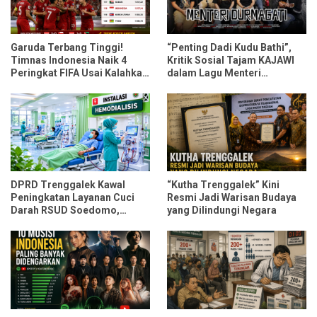
Garuda Terbang Tinggi!
“Penting Dadi Kudu Bathi”,
Timnas Indonesia Naik 4
Kritik Sosial Tajam KAJAWI
Peringkat FIFA Usai Kalahkan
dalam Lagu Menteri
Oman dan Mozambik
Durmagati
DPRD Trenggalek Kawal
“Kutha Trenggalek” Kini
Peningkatan Layanan Cuci
Resmi Jadi Warisan Budaya
Darah RSUD Soedomo,
yang Dilindungi Negara
Kapasitas Ditarget Layani 30
Pasien Sekali Pelayanan