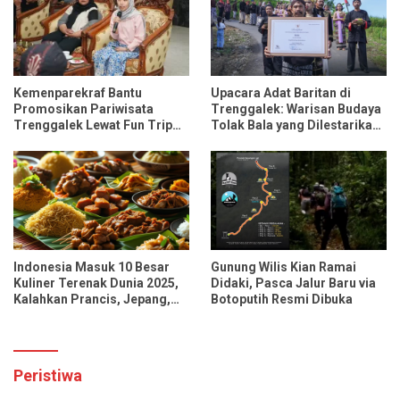
Kemenparekraf Bantu
Upacara Adat Baritan di
Promosikan Pariwisata
Trenggalek: Warisan Budaya
Trenggalek Lewat Fun Trip
Tolak Bala yang Dilestarikan
Bersama Influencer dan
Lewat Festival Desa
Media Nasional
Indonesia Masuk 10 Besar
Gunung Wilis Kian Ramai
Kuliner Terenak Dunia 2025,
Didaki, Pasca Jalur Baru via
Kalahkan Prancis, Jepang,
Botoputih Resmi Dibuka
dan Tiongkok
Peristiwa