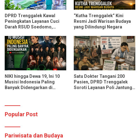
DPRD Trenggalek Kawal
“Kutha Trenggalek” Kini
Peningkatan Layanan Cuci
Resmi Jadi Warisan Budaya
Darah RSUD Soedomo,
yang Dilindungi Negara
Kapasitas Ditarget Layani 30
Pasien Sekali Pelayanan
NIKI hingga Dewa 19, Ini 10
Satu Dokter Tangani 200
Musisi Indonesia Paling
Pasien, DPRD Trenggalek
Banyak Didengarkan di
Soroti Layanan Poli Jantung
Spotify dan YouTube Music
RSUD dr. Soedomo
Popular Post
Pariwisata dan Budaya