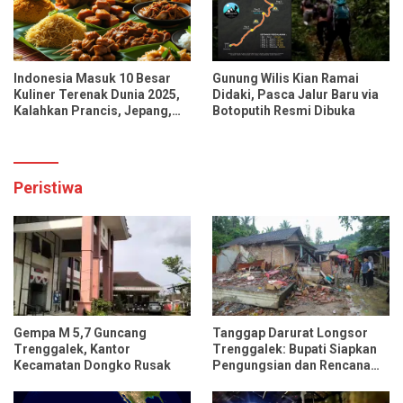
Indonesia Masuk 10 Besar
Gunung Wilis Kian Ramai
Kuliner Terenak Dunia 2025,
Didaki, Pasca Jalur Baru via
Kalahkan Prancis, Jepang,
Botoputih Resmi Dibuka
dan Tiongkok
Peristiwa
Gempa M 5,7 Guncang
Tanggap Darurat Longsor
Trenggalek, Kantor
Trenggalek: Bupati Siapkan
Kecamatan Dongko Rusak
Pengungsian dan Rencana
Relokasi untuk 95 Rumah