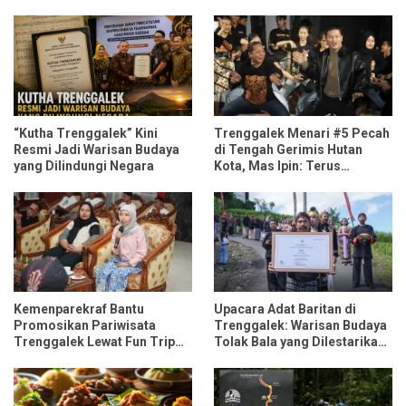
“Kutha Trenggalek” Kini
Trenggalek Menari #5 Pecah
Resmi Jadi Warisan Budaya
di Tengah Gerimis Hutan
yang Dilindungi Negara
Kota, Mas Ipin: Terus
Ngrembaka dan Nyawiji
Kemenparekraf Bantu
Upacara Adat Baritan di
Promosikan Pariwisata
Trenggalek: Warisan Budaya
Trenggalek Lewat Fun Trip
Tolak Bala yang Dilestarikan
Bersama Influencer dan
Lewat Festival Desa
Media Nasional