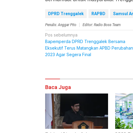
DPRD Trenggalek
RAPBD
Samsul A
Penulis: Anggar Pito
Editor: Radio Boss Team
Navigasi
Pos sebelumnya
Bapemperda DPRD Trenggalek Bersama
pos
Eksekutif Terus Matangkan APBD Perubahan
2023 Agar Segera Final
Komentar
Baca Juga