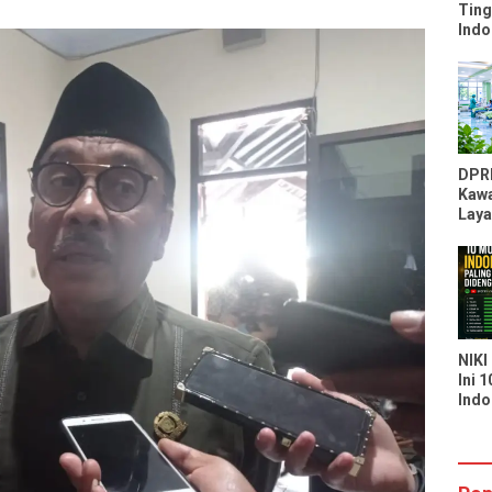
Ting
Indo
Peri
Kal
Moz
DPR
Kawa
Laya
RSU
Kapa
Laya
Seka
NIKI
Ini 
Indo
Bany
di S
You