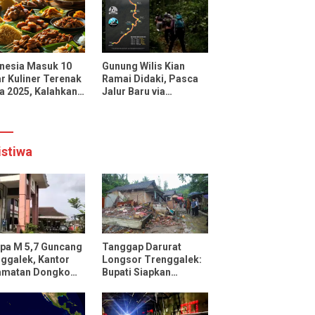
uencer dan Media
onal
nesia Masuk 10
Gunung Wilis Kian
r Kuliner Terenak
Ramai Didaki, Pasca
a 2025, Kalahkan
Jalur Baru via
cis, Jepang, dan
Botoputih Resmi
ngkok
Dibuka
istiwa
pa M 5,7 Guncang
Tanggap Darurat
ggalek, Kantor
Longsor Trenggalek:
amatan Dongko
Bupati Siapkan
ak
Pengungsian dan
Rencana Relokasi
untuk 95 Rumah