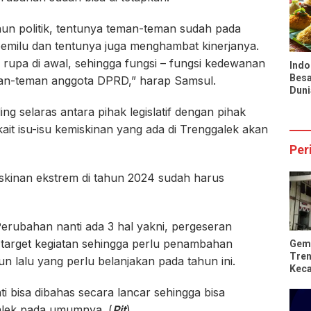
Infl
Nasi
hun politik, tentunya teman-teman sudah pada
pemilu dan tentunya juga menghambat kinerjanya.
n rupa di awal, sehingga fungsi – fungsi kedewanan
Indo
Besa
eman-teman anggota DPRD,” harap Samsul.
Duni
Pran
ng selaras antara pihak legislatif dengan pihak
Tio
ait isu-isu kemiskinan yang ada di Trenggalek akan
Per
kinan ekstrem di tahun 2024 sudah harus
rubahan nanti ada 3 hal yakni, pergeseran
 target kegiatan sehingga perlu penambahan
Gem
Tren
n lalu yang perlu belanjakan pada tahun ini.
Kec
Rus
bisa dibahas secara lancar sehingga bisa
alek pada umumnya. (
Pit
)