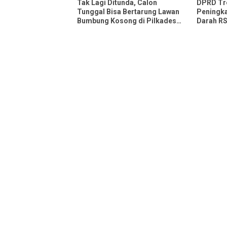
Tak Lagi Ditunda, Calon
DPRD Tr
Tunggal Bisa Bertarung Lawan
Peningka
Bumbung Kosong di Pilkades
Darah R
Trenggalek
Kapasita
Pasien S