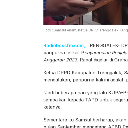
Foto : Samsul Anam, Ketua DPRD Trenggalek. (Ang
Radiobossfm.com,
TRENGGALEK- DPRD
paripurna terkait P
enyampaian Penjela
Anggaran 2023
. Rapat digelar di Gra
Ketua DPRD Kabupaten Trenggalek, Sa
mengatakan, paripurna kali ini adala
“Jadi beberapa hari yang lalu KUPA-P
sampaikan kepada TAPD untuk segera
katanya.
Sementara itu Samsul berharap, akan 
bulan September mendatang APBD Peru