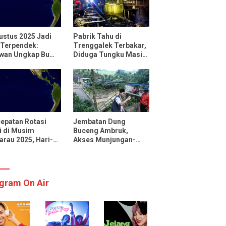
ustus 2025 Jadi
Pabrik Tahu di
 Terpendek:
Trenggalek Terbakar,
uwan Ungkap Bumi
Diduga Tungku Masih
utar Lebih Cepat
Menyala
 Biasanya
epatan Rotasi
Jembatan Dung
 di Musim
Buceng Ambruk,
rau 2025, Hari-
Akses Munjungan-
 Menjadi Lebih
Watulimo Terputus
kat
gram On Air