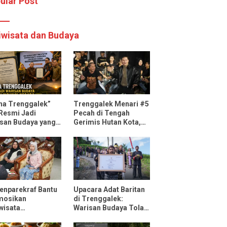
ular Post
iwisata dan Budaya
ha Trenggalek”
Trenggalek Menari #5
 Resmi Jadi
Pecah di Tengah
san Budaya yang
Gerimis Hutan Kota,
ndungi Negara
Mas Ipin: Terus
Ngrembaka dan
Nyawiji
nparekraf Bantu
Upacara Adat Baritan
mosikan
di Trenggalek:
wisata
Warisan Budaya Tolak
ggalek Lewat Fun
Bala yang Dilestarikan
 Bersama
Lewat Festival Desa