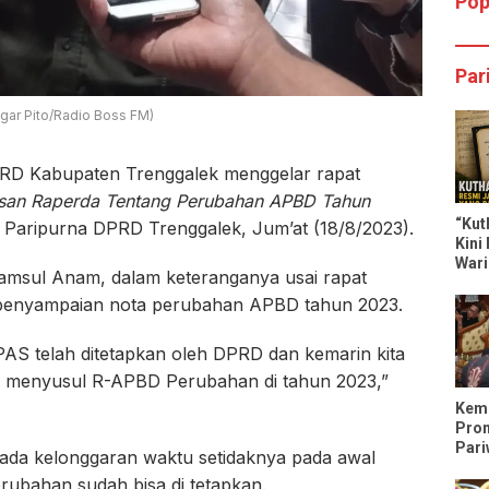
Pop
Par
gar Pito/Radio Boss FM)
 Kabupaten Trenggalek menggelar rapat
san Raperda Tentang Perubahan APBD Tahun
“Kut
ha Paripurna DPRD Trenggalek, Jum’at (18/8/2023).
Kini
Wari
msul Anam, dalam keteranganya usai rapat
Dili
h penyampaian nota perubahan APBD tahun 2023.
PAS telah ditetapkan oleh DPRD dan kemarin kita
 menyusul R-APBD Perubahan di tahun 2023,”
Keme
Pro
Pari
ada kelonggaran waktu setidaknya pada awal
Tren
bahan sudah bisa di tetapkan.
Trip