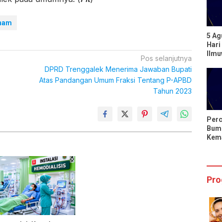
nam
5 Ag
Hari
Ilm
Pos selanjutnya
Berp
DPRD Trenggalek Menerima Jawaban Bupati
dari
Atas Pandangan Umum Fraksi Tentang P-APBD
Tahun 2023
Perc
Bumi
Kema
Hari
Sing
Pro