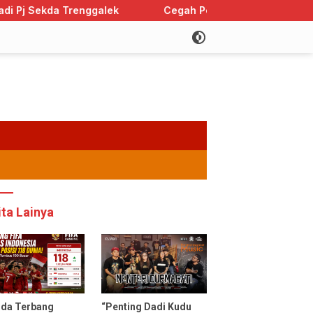
ggalek
Cegah Perkawinan Anak, Trenggalek Sabet Per
ita Lainya
uda Terbang
“Penting Dadi Kudu