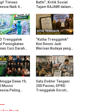
gi! Timnas
Bathi”, Kritik Sosial
nesia Naik 4
Tajam KAJAWI dalam
ngkat FIFA Usai
Lagu Menteri
ahkan Oman dan
Durmagati
ambik
D Trenggalek
“Kutha Trenggalek”
l Peningkatan
Kini Resmi Jadi
nan Cuci Darah
Warisan Budaya yang
D Soedomo,
Dilindungi Negara
sitas Ditarget
ni 30 Pasien
li Pelayanan
 hingga Dewa 19,
Satu Dokter Tangani
10 Musisi
200 Pasien, DPRD
nesia Paling
Trenggalek Soroti
ak Didengarkan
Layanan Poli Jantung
potify dan
RSUD dr. Soedomo
Tube Music