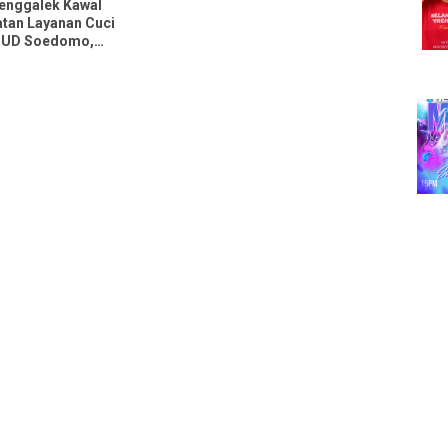
enggalek Kawal
tan Layanan Cuci
SUD Soedomo,
s Ditarget Layani 30
ekali Pelayanan