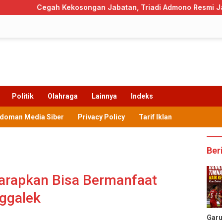
Kekosongan Jabatan, Triadi Admono Resmi Jadi Pj Sekda Tren
Politik
Olahraga
Lainnya
Indeks
doman Media Siber
Privacy Policy
Tarif Iklan
Ber
arapkan Bisa Bermanfaat
ggalek
Gar