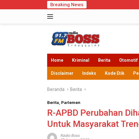
Langsung
Breaking News
Cegah 
ke
konten
Home
Kriminal
Berita
Otomotif
Disclaimer
Indeks
Kode Etik
Pe
Beranda
Berita
Berita
,
Parlemen
R-APBD Perubahan Dih
Untuk Masyarakat Tren
Radio Boss