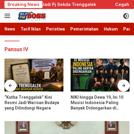
Langsung
mono Resmi Jadi Pj Sekda Trenggalek
Breaking News
Cegah Perkawin
ke
konten
News
Tarif Iklan
Peristiwa
Pemerintahan
Hukum
Parb
Pansus IV
“Kutha Trenggalek” Kini
NIKI hingga Dewa 19, Ini 10
Resmi Jadi Warisan Budaya
Musisi Indonesia Paling
yang Dilindungi Negara
Banyak Didengarkan di
Spotify dan YouTube Music