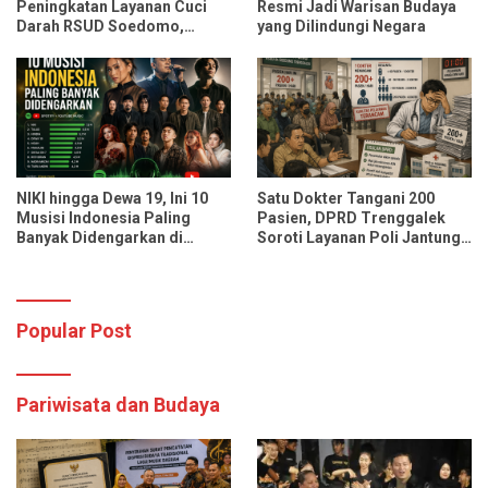
Peningkatan Layanan Cuci
Resmi Jadi Warisan Budaya
Darah RSUD Soedomo,
yang Dilindungi Negara
Kapasitas Ditarget Layani 30
Pasien Sekali Pelayanan
NIKI hingga Dewa 19, Ini 10
Satu Dokter Tangani 200
Musisi Indonesia Paling
Pasien, DPRD Trenggalek
Banyak Didengarkan di
Soroti Layanan Poli Jantung
Spotify dan YouTube Music
RSUD dr. Soedomo
Popular Post
Pariwisata dan Budaya