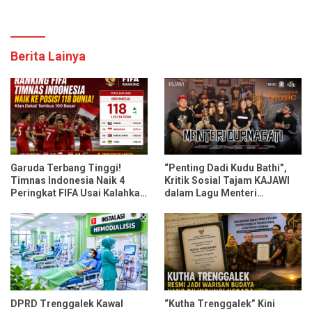
Berita Lainya
Garuda Terbang Tinggi!
“Penting Dadi Kudu Bathi”,
Timnas Indonesia Naik 4
Kritik Sosial Tajam KAJAWI
Peringkat FIFA Usai Kalahkan
dalam Lagu Menteri
Oman dan Mozambik
Durmagati
DPRD Trenggalek Kawal
“Kutha Trenggalek” Kini