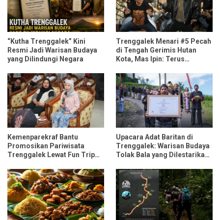
“Kutha Trenggalek” Kini
Trenggalek Menari #5 Pecah
Resmi Jadi Warisan Budaya
di Tengah Gerimis Hutan
yang Dilindungi Negara
Kota, Mas Ipin: Terus
Ngrembaka dan Nyawiji
Kemenparekraf Bantu
Upacara Adat Baritan di
Promosikan Pariwisata
Trenggalek: Warisan Budaya
Trenggalek Lewat Fun Trip
Tolak Bala yang Dilestarikan
Bersama Influencer dan
Lewat Festival Desa
Media Nasional