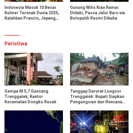
Indonesia Masuk 10 Besar
Gunung Wilis Kian Ramai
Kuliner Terenak Dunia 2025,
Didaki, Pasca Jalur Baru via
Kalahkan Prancis, Jepang,
Botoputih Resmi Dibuka
dan Tiongkok
Peristiwa
Gempa M 5,7 Guncang
Tanggap Darurat Longsor
Trenggalek, Kantor
Trenggalek: Bupati Siapkan
Kecamatan Dongko Rusak
Pengungsian dan Rencana
Relokasi untuk 95 Rumah