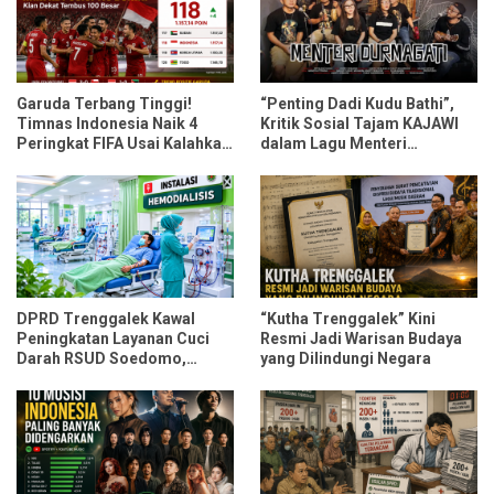
Garuda Terbang Tinggi!
“Penting Dadi Kudu Bathi”,
Timnas Indonesia Naik 4
Kritik Sosial Tajam KAJAWI
Peringkat FIFA Usai Kalahkan
dalam Lagu Menteri
Oman dan Mozambik
Durmagati
DPRD Trenggalek Kawal
“Kutha Trenggalek” Kini
Peningkatan Layanan Cuci
Resmi Jadi Warisan Budaya
Darah RSUD Soedomo,
yang Dilindungi Negara
Kapasitas Ditarget Layani 30
Pasien Sekali Pelayanan