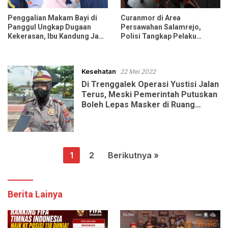
Penggalian Makam Bayi di
Curanmor di Area
Panggul Ungkap Dugaan
Persawahan Salamrejo,
Kekerasan, Ibu Kandung Jadi
Polisi Tangkap Pelaku
Tersangka
Sebelum 24 Jam
Kesehatan
22 Mei 2022
Di Trenggalek Operasi Yustisi Jalan
Terus, Meski Pemerintah Putuskan
Boleh Lepas Masker di Ruang
Terbuka
Paginasi
1
2
Berikutnya »
pos
Berita Lainya