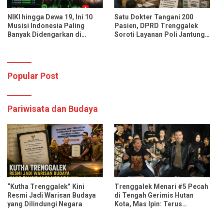
NIKI hingga Dewa 19, Ini 10
Satu Dokter Tangani 200
Musisi Indonesia Paling
Pasien, DPRD Trenggalek
Banyak Didengarkan di
Soroti Layanan Poli Jantung
Spotify dan YouTube Music
RSUD dr. Soedomo
Popular Post
Pariwisata dan Budaya
“Kutha Trenggalek” Kini
Trenggalek Menari #5 Pecah
Resmi Jadi Warisan Budaya
di Tengah Gerimis Hutan
yang Dilindungi Negara
Kota, Mas Ipin: Terus
Ngrembaka dan Nyawiji