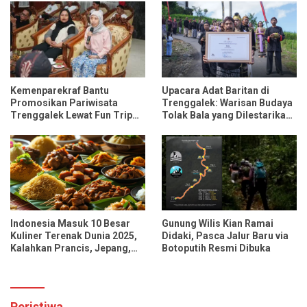
Kemenparekraf Bantu
Upacara Adat Baritan di
Promosikan Pariwisata
Trenggalek: Warisan Budaya
Trenggalek Lewat Fun Trip
Tolak Bala yang Dilestarikan
Bersama Influencer dan
Lewat Festival Desa
Media Nasional
Indonesia Masuk 10 Besar
Gunung Wilis Kian Ramai
Kuliner Terenak Dunia 2025,
Didaki, Pasca Jalur Baru via
Kalahkan Prancis, Jepang,
Botoputih Resmi Dibuka
dan Tiongkok
Peristiwa