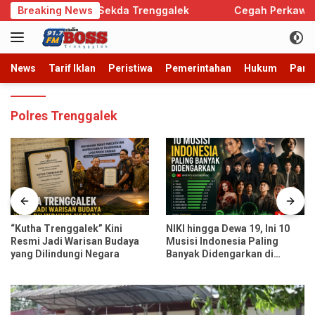
Langsung
i Jadi Pj Sekda Trenggalek
Breaking News
Cegah Perkawinan Anak, 
ke
konten
News
Tarif Iklan
Peristiwa
Pemerintahan
Hukum
Parb
Polres Trenggalek
“Kutha Trenggalek” Kini
NIKI hingga Dewa 19, Ini 10
Resmi Jadi Warisan Budaya
Musisi Indonesia Paling
yang Dilindungi Negara
Banyak Didengarkan di
Spotify dan YouTube Music