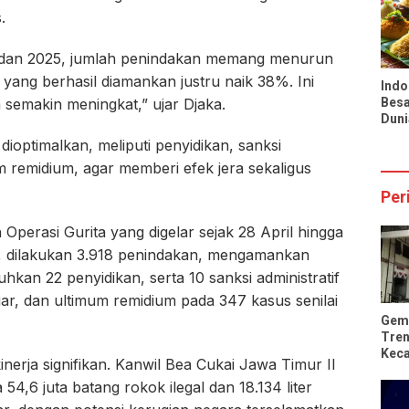
Infl
.
Nasi
4 dan 2025, jumlah penindakan memang menurun
yang berhasil diamankan justru naik 38%. Ini
Indo
semakin meningkat,” ujar Djaka.
Besa
Duni
Pran
ioptimalkan, meliputi penyidikan, sanksi
Tio
m remidium, agar memberi efek jera sekaligus
Per
 Operasi Gurita yang digelar sejak 28 April hingga
t, dilakukan 3.918 penindakan, mengamankan
uhkan 22 penyidikan, serta 10 sanksi administratif
liar, dan ultimum remidium pada 347 kasus senilai
Gem
Tren
Kec
inerja signifikan. Kanwil Bea Cukai Jawa Timur II
Rus
4,6 juta batang rokok ilegal dan 18.134 liter