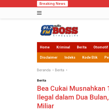
Langsung
Breaking News
Cegah Kekosong
ke
konten
Home
Kriminal
Berita
Otomotif
Disclaimer
Indeks
Kode Etik
Pe
Beranda
Berita
Berita
Bea Cukai Musnahkan 
Ilegal dalam Dua Bulan
Miliar