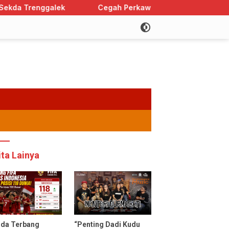
Cegah Perkawinan Anak, Trenggalek Sabet Peringkat 
ita Lainya
uda Terbang
“Penting Dadi Kudu