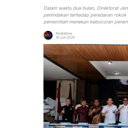
Dalam waktu dua bulan, Direktorat Jen
penindakan terhadap peredaran rokok 
pemerintah menekan kebocoran penerim
Radioboss
19 Juli 2025