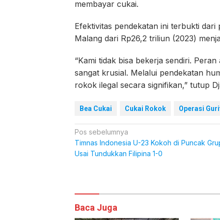
membayar cukai.
Efektivitas pendekatan ini terbukti da
Malang dari Rp26,2 triliun (2023) menja
“Kami tidak bisa bekerja sendiri. Pera
sangat krusial. Melalui pendekatan hum
rokok ilegal secara signifikan,” tutup D
Bea Cukai
Cukai Rokok
Operasi Guri
Navigasi
Pos sebelumnya
Timnas Indonesia U-23 Kokoh di Puncak Gru
pos
Usai Tundukkan Filipina 1-0
Komentar
Baca Juga