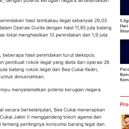
iar, dengan potensi kerugian negara terselamatkan
penindakan hasil tembakau ilegal sebanyak 29,03
5 Ag
Hari
alam Operasi Gurita dengan hasil 11,85 juta batang
Ilm
as lokal menghasilkan 13 penindakan dan 1,9 juta
Berp
dari
 beberapa hasil penindakan turut diekspos.
 pembuat rokok ilegal yang disita dari operasi 28
uta batang rokok ilegal dari Bea Cukai Kediri,
Perc
Bumi
i untuk dimusnahkan.
Kema
Hari
i mampu menyelamatkan potensi kerugian negara
Sing
Pro
al secara berkelanjutan, Bea Cukai menerapkan
a Cukai Jatim II menggandeng tokoh agama dan
 tentang pentingnya konsumsi barang legal dan