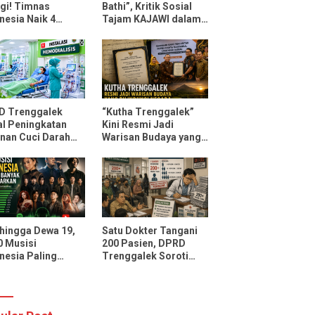
gi! Timnas
Bathi”, Kritik Sosial
nesia Naik 4
Tajam KAJAWI dalam
ngkat FIFA Usai
Lagu Menteri
ahkan Oman dan
Durmagati
ambik
D Trenggalek
“Kutha Trenggalek”
l Peningkatan
Kini Resmi Jadi
nan Cuci Darah
Warisan Budaya yang
D Soedomo,
Dilindungi Negara
sitas Ditarget
ni 30 Pasien
li Pelayanan
 hingga Dewa 19,
Satu Dokter Tangani
10 Musisi
200 Pasien, DPRD
nesia Paling
Trenggalek Soroti
ak Didengarkan
Layanan Poli Jantung
potify dan
RSUD dr. Soedomo
Tube Music