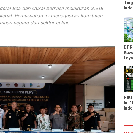
Ting
deral Bea dan Cukai berhasil melakukan 3.918
Indo
Peri
ilegal. Pemusnahan ini menegaskan komitmen
Kal
aan negara dari sektor cukai.
Moz
DPR
Kawa
Laya
RSU
Kapa
Laya
Seka
NIKI
Ini 
Indo
Bany
di S
You