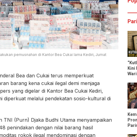
Pop
Par
ilakukan pemusnahan di Kantor Bea Cukai lama Kediri, Jumat
“Kut
Kini
Wari
Jenderal Bea dan Cukai terus memperkuat
Dili
an barang kena cukai ilegal demi menjaga
ers yang digelar di Kantor Bea Cukai Kediri,
i diperkuat melalui pendekatan sosio-kultural di
Keme
jen TNI (Purn) Djaka Budhi Utama menyampaikan
Pro
Pari
48 penindakan dengan nilai barang hasil
Tren
moditas rokok ilegal mendominasi dengan
Trip