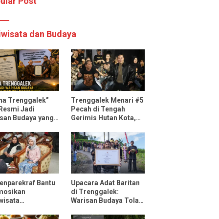
ular Post
iwisata dan Budaya
ha Trenggalek”
Trenggalek Menari #5
 Resmi Jadi
Pecah di Tengah
san Budaya yang
Gerimis Hutan Kota,
ndungi Negara
Mas Ipin: Terus
Ngrembaka dan
Nyawiji
nparekraf Bantu
Upacara Adat Baritan
mosikan
di Trenggalek:
wisata
Warisan Budaya Tolak
ggalek Lewat Fun
Bala yang Dilestarikan
 Bersama
Lewat Festival Desa