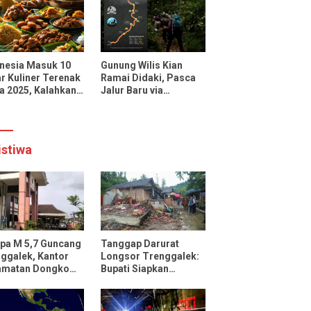
uencer dan Media
onal
nesia Masuk 10
Gunung Wilis Kian
r Kuliner Terenak
Ramai Didaki, Pasca
a 2025, Kalahkan
Jalur Baru via
cis, Jepang, dan
Botoputih Resmi
ngkok
Dibuka
istiwa
pa M 5,7 Guncang
Tanggap Darurat
ggalek, Kantor
Longsor Trenggalek:
amatan Dongko
Bupati Siapkan
ak
Pengungsian dan
Rencana Relokasi
untuk 95 Rumah