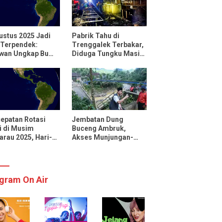
ustus 2025 Jadi
Pabrik Tahu di
 Terpendek:
Trenggalek Terbakar,
uwan Ungkap Bumi
Diduga Tungku Masih
utar Lebih Cepat
Menyala
 Biasanya
epatan Rotasi
Jembatan Dung
 di Musim
Buceng Ambruk,
rau 2025, Hari-
Akses Munjungan-
 Menjadi Lebih
Watulimo Terputus
kat
gram On Air