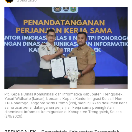
2 Juni 2026
Plt. Kepala Dinas Komunikasi dan Informatika Kabupaten Trenggalek,
Yusuf Widharto (kanan), bersama Kepala Kantor Imigrasi Kelas II Non-
TPI Ponorogo, Anggoro Widy Utomo (kiri), menunjukkan dokumen kerja
sama usai penandatanganan perjanjian kerja sama peningkatan
diseminasi informasi keimigrasian di Kabupaten Trenggalek, Selasa
(2/6/2026).