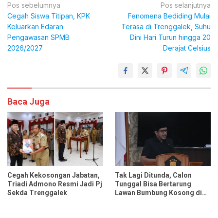
Navigasi
Pos sebelumnya
Pos selanjutnya
Cegah Siswa Titipan, KPK
Fenomena Bediding Mulai
pos
Keluarkan Edaran
Terasa di Trenggalek, Suhu
Pengawasan SPMB
Dini Hari Turun hingga 20
2026/2027
Derajat Celsius
Baca Juga
Cegah Kekosongan Jabatan,
Tak Lagi Ditunda, Calon
Triadi Admono Resmi Jadi Pj
Tunggal Bisa Bertarung
Sekda Trenggalek
Lawan Bumbung Kosong di
Pilkades Trenggalek