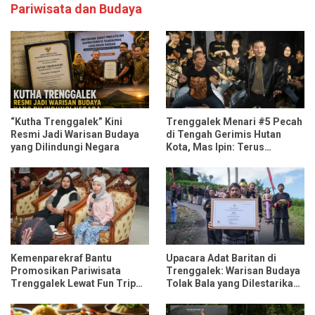
Pariwisata dan Budaya
“Kutha Trenggalek” Kini
Trenggalek Menari #5 Pecah
Resmi Jadi Warisan Budaya
di Tengah Gerimis Hutan
yang Dilindungi Negara
Kota, Mas Ipin: Terus
Ngrembaka dan Nyawiji
Kemenparekraf Bantu
Upacara Adat Baritan di
Promosikan Pariwisata
Trenggalek: Warisan Budaya
Trenggalek Lewat Fun Trip
Tolak Bala yang Dilestarikan
Bersama Influencer dan
Lewat Festival Desa
Media Nasional