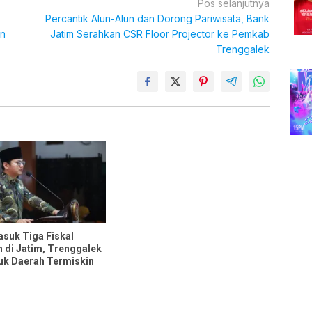
Pos selanjutnya
Percantik Alun-Alun dan Dorong Pariwisata, Bank
an
Jatim Serahkan CSR Floor Projector ke Pemkab
Trenggalek
suk Tiga Fiskal
 di Jatim, Trenggalek
k Daerah Termiskin