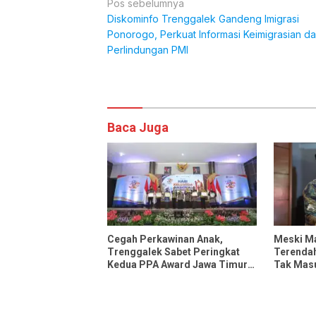
Navigasi
Pos sebelumnya
Diskominfo Trenggalek Gandeng Imigrasi
pos
Ponorogo, Perkuat Informasi Keimigrasian d
Perlindungan PMI
Komentar
Baca Juga
Cegah Perkawinan Anak,
Meski Ma
Trenggalek Sabet Peringkat
Terendah
Kedua PPA Award Jawa Timur
Tak Masu
2026