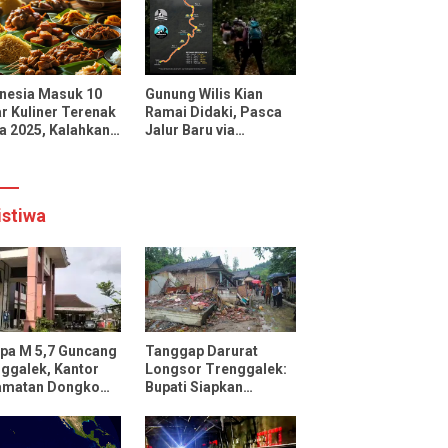
uencer dan Media
onal
nesia Masuk 10
Gunung Wilis Kian
r Kuliner Terenak
Ramai Didaki, Pasca
a 2025, Kalahkan
Jalur Baru via
cis, Jepang, dan
Botoputih Resmi
ngkok
Dibuka
istiwa
pa M 5,7 Guncang
Tanggap Darurat
ggalek, Kantor
Longsor Trenggalek:
amatan Dongko
Bupati Siapkan
ak
Pengungsian dan
Rencana Relokasi
untuk 95 Rumah