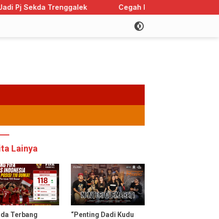
nggalek
Cegah Perkawinan Anak, Trenggalek Sabet Pe
ita Lainya
uda Terbang
“Penting Dadi Kudu