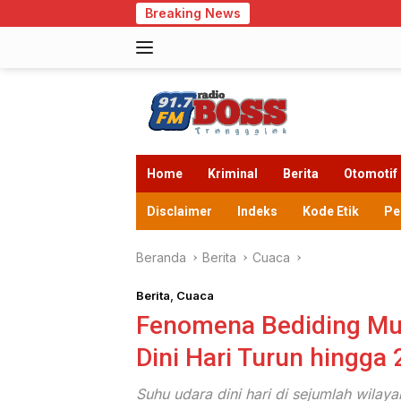
Langsung
Breaking News
Cegah
ke
konten
Home
Kriminal
Berita
Otomotif
Disclaimer
Indeks
Kode Etik
Pe
Beranda
Berita
Cuaca
Berita
,
Cuaca
Fenomena Bediding Mul
Dini Hari Turun hingga 
Suhu udara dini hari di sejumlah wilay