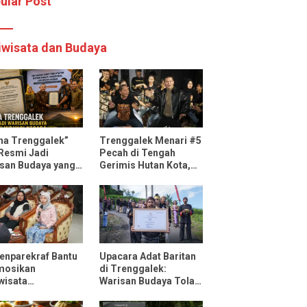
ular Post
iwisata dan Budaya
ha Trenggalek”
Trenggalek Menari #5
 Resmi Jadi
Pecah di Tengah
san Budaya yang
Gerimis Hutan Kota,
ndungi Negara
Mas Ipin: Terus
Ngrembaka dan
Nyawiji
nparekraf Bantu
Upacara Adat Baritan
mosikan
di Trenggalek:
wisata
Warisan Budaya Tolak
ggalek Lewat Fun
Bala yang Dilestarikan
 Bersama
Lewat Festival Desa