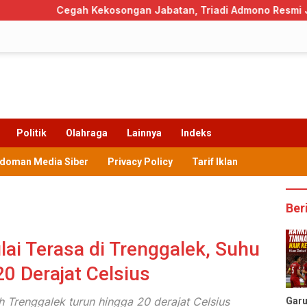
 Kekosongan Jabatan, Triadi Admono Resmi Jadi Pj Sekda Tre
Politik
Olahraga
Lainnya
Indeks
doman Media Siber
Privacy Policy
Tarif Iklan
Ber
ai Terasa di Trenggalek, Suhu
20 Derajat Celsius
ah Trenggalek turun hingga 20 derajat Celsius
Gar