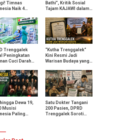
gi! Timnas
Bathi”, Kritik Sosial
nesia Naik 4
Tajam KAJAWI dalam
ngkat FIFA Usai
Lagu Menteri
ahkan Oman dan
Durmagati
ambik
D Trenggalek
“Kutha Trenggalek”
l Peningkatan
Kini Resmi Jadi
nan Cuci Darah
Warisan Budaya yang
D Soedomo,
Dilindungi Negara
sitas Ditarget
ni 30 Pasien
li Pelayanan
 hingga Dewa 19,
Satu Dokter Tangani
10 Musisi
200 Pasien, DPRD
nesia Paling
Trenggalek Soroti
ak Didengarkan
Layanan Poli Jantung
potify dan
RSUD dr. Soedomo
Tube Music