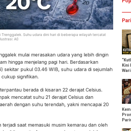
Pop
Par
 Trenggalek. Suhu udara dini hari di beberapa wilayah tercatat
strasi: AI)
ggalek mulai merasakan udara yang lebih dingin
“Kut
am hingga menjelang pagi hari. Berdasarkan
Kini
) sekitar pukul 03.46 WIB, suhu udara di sejumlah
Wari
Dili
cukup signifikan.
rpantau berada di kisaran 22 derajat Celsius.
pak mencatat suhu 21 derajat Celsius dan
daerah dengan suhu terendah, yakni mencapai 20
Keme
Pro
Pari
im terjadi saat memasuki musim kemarau dan oleh
Tren
Trip