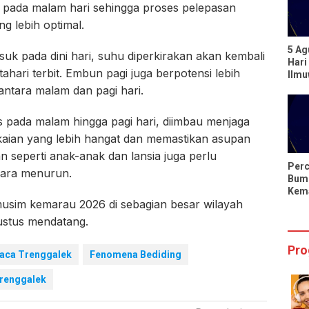
pada malam hari sehingga proses pelepasan
g lebih optimal.
5 Ag
uk pada dini hari, suhu diperkirakan akan kembali
Hari
hari terbit. Embun pagi juga berpotensi lebih
Ilm
Berp
ntara malam dan pagi hari.
dari
s pada malam hingga pagi hari, diimbau menjaga
aian yang lebih hangat dan memastikan asupan
n seperti anak-anak dan lansia juga perlu
Perc
dara menurun.
Bumi
Kema
usim kemarau 2026 di sebagian besar wilayah
Hari
Sing
gustus mendatang.
Pro
aca Trenggalek
Fenomena Bediding
renggalek