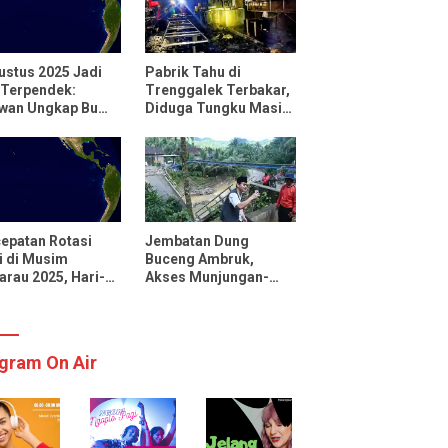
ustus 2025 Jadi
Pabrik Tahu di
 Terpendek:
Trenggalek Terbakar,
uwan Ungkap Bumi
Diduga Tungku Masih
utar Lebih Cepat
Menyala
 Biasanya
epatan Rotasi
Jembatan Dung
 di Musim
Buceng Ambruk,
rau 2025, Hari-
Akses Munjungan-
 Menjadi Lebih
Watulimo Terputus
kat
gram On Air