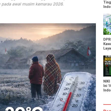
Ting
ng pada awal musim kemarau 2026.
Indo
Peri
Kal
Moz
DPR
Kawa
Laya
RSU
Kapa
Laya
Seka
NIKI
Ini 
Indo
Bany
di S
You