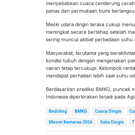
menyebabkan cuaca cenderung cerah 
panas dari permukaan bumi berlangsun
Meski udara dingin terasa cukup menus
meningkat secara bertahap setelah mata
sering muncul akibat perbedaan suhu a
Masyarakat, terutama yang beraktivita
kondisi tubuh dengan mengenakan pak
cairan tetap tercukupi. Kelompok renta
mendapat perhatian lebih saat suhu u
Berdasarkan prediksi BMKG, puncak m
Indonesia diperkirakan terjadi pada A
Bediding
BMKG
Cuaca Dingin
Cu
Musim Kemarau 2026
Suhu Dingin
T