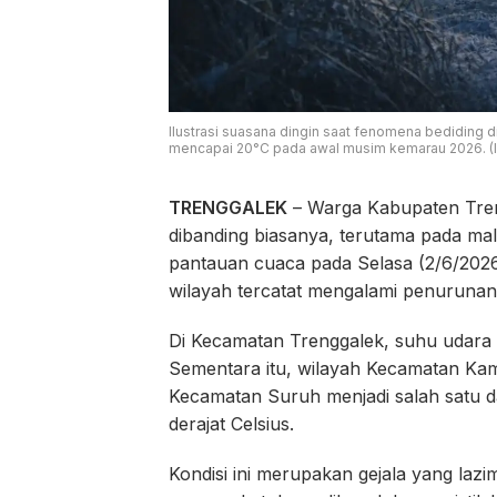
Ilustrasi suasana dingin saat fenomena bediding di
mencapai 20°C pada awal musim kemarau 2026. (Ilu
TRENGGALEK
– Warga Kabupaten Tren
dibanding biasanya, terutama pada mal
pantauan cuaca pada Selasa (2/6/2026
wilayah tercatat mengalami penurunan 
Di Kecamatan Trenggalek, suhu udara te
Sementara itu, wilayah Kecamatan Kam
Kecamatan Suruh menjadi salah satu 
derajat Celsius.
Kondisi ini merupakan gejala yang laz