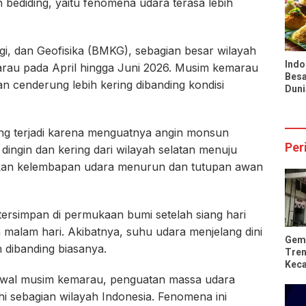
 bediding, yaitu fenomena udara terasa lebih
Infl
Nasi
i, dan Geofisika (BMKG), sebagian besar wilayah
Indo
rau pada April hingga Juni 2026. Musim kemarau
Besa
dan cenderung lebih kering dibanding kondisi
Duni
Pran
Tio
ng terjadi karena menguatnya angin monsun
Per
ingin dan kering dari wilayah selatan menuju
bkan kelembapan udara menurun dan tutupan awan
rsimpan di permukaan bumi setelah siang hari
 malam hari. Akibatnya, suhu udara menjelang dini
Gem
h dibanding biasanya.
Tren
Kec
Rus
wal musim kemarau, penguatan massa udara
hi sebagian wilayah Indonesia. Fenomena ini