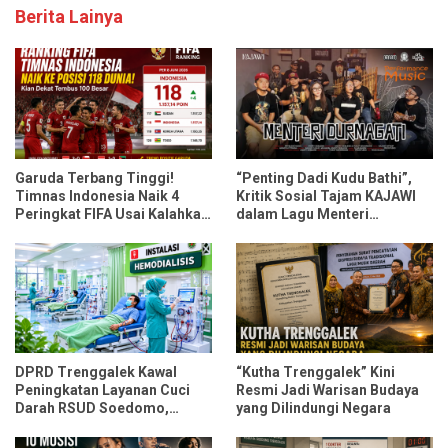
Berita Lainya
Garuda Terbang Tinggi!
“Penting Dadi Kudu Bathi”,
Timnas Indonesia Naik 4
Kritik Sosial Tajam KAJAWI
Peringkat FIFA Usai Kalahkan
dalam Lagu Menteri
Oman dan Mozambik
Durmagati
DPRD Trenggalek Kawal
“Kutha Trenggalek” Kini
Peningkatan Layanan Cuci
Resmi Jadi Warisan Budaya
Darah RSUD Soedomo,
yang Dilindungi Negara
Kapasitas Ditarget Layani 30
Pasien Sekali Pelayanan