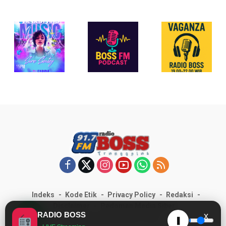
Indeks
Kode Etik
Privacy Policy
Redaksi
1
Disclaimer
Pedoman Media Siber
RADIO BOSS
x
RADIOBOSSFM.COM © 2025
❚