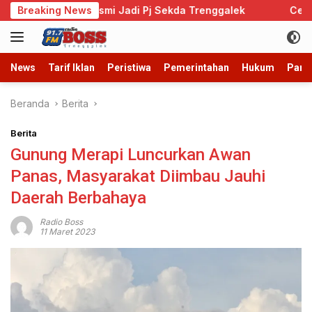
Langsung
Admono Resmi Jadi Pj Sekda Trenggalek
Breaking News
Cegah Perkaw
ke
konten
News
Tarif Iklan
Peristiwa
Pemerintahan
Hukum
Parb
Beranda
Berita
Berita
Gunung Merapi Luncurkan Awan
Panas, Masyarakat Diimbau Jauhi
Daerah Berbahaya
Radio Boss
11 Maret 2023