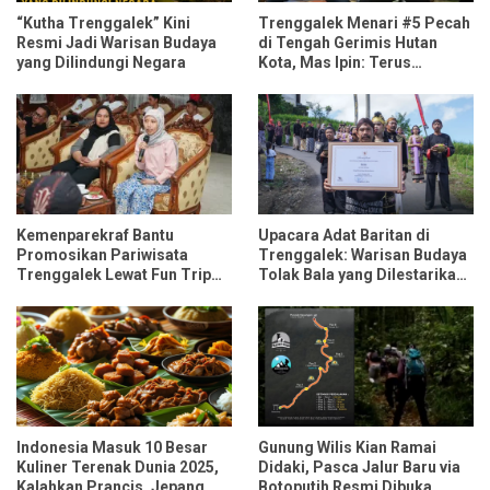
“Kutha Trenggalek” Kini
Trenggalek Menari #5 Pecah
Resmi Jadi Warisan Budaya
di Tengah Gerimis Hutan
yang Dilindungi Negara
Kota, Mas Ipin: Terus
Ngrembaka dan Nyawiji
Kemenparekraf Bantu
Upacara Adat Baritan di
Promosikan Pariwisata
Trenggalek: Warisan Budaya
Trenggalek Lewat Fun Trip
Tolak Bala yang Dilestarikan
Bersama Influencer dan
Lewat Festival Desa
Media Nasional
Indonesia Masuk 10 Besar
Gunung Wilis Kian Ramai
Kuliner Terenak Dunia 2025,
Didaki, Pasca Jalur Baru via
Kalahkan Prancis, Jepang,
Botoputih Resmi Dibuka