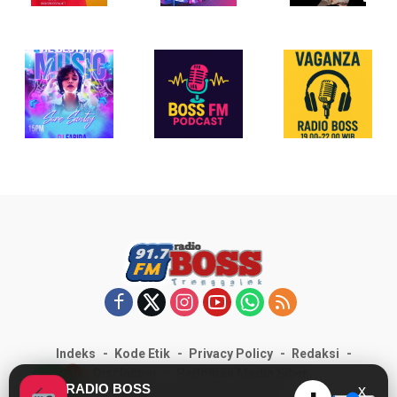
Indeks
Kode Etik
Privacy Policy
Redaksi
1
Disclaimer
Pedoman Media Siber
RADIO BOSS
x