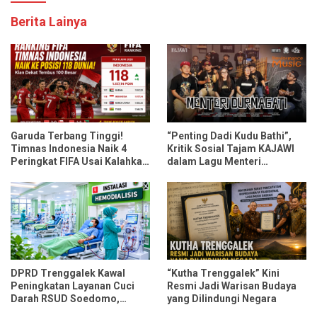
Berita Lainya
Garuda Terbang Tinggi!
“Penting Dadi Kudu Bathi”,
Timnas Indonesia Naik 4
Kritik Sosial Tajam KAJAWI
Peringkat FIFA Usai Kalahkan
dalam Lagu Menteri
Oman dan Mozambik
Durmagati
DPRD Trenggalek Kawal
“Kutha Trenggalek” Kini
Peningkatan Layanan Cuci
Resmi Jadi Warisan Budaya
Darah RSUD Soedomo,
yang Dilindungi Negara
Kapasitas Ditarget Layani 30