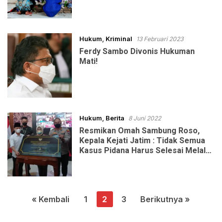
Hukum
,
Kriminal
13 Februari 2023
Ferdy Sambo Divonis Hukuman
Mati!
Hukum
,
Berita
8 Juni 2022
Resmikan Omah Sambung Roso,
Kepala Kejati Jatim : Tidak Semua
Kasus Pidana Harus Selesai Melalui
Jalur Hukum
Paginasi
« Kembali
1
2
3
Berikutnya »
pos