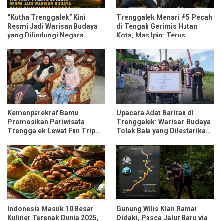
“Kutha Trenggalek” Kini
Trenggalek Menari #5 Pecah
Resmi Jadi Warisan Budaya
di Tengah Gerimis Hutan
yang Dilindungi Negara
Kota, Mas Ipin: Terus
Ngrembaka dan Nyawiji
Kemenparekraf Bantu
Upacara Adat Baritan di
Promosikan Pariwisata
Trenggalek: Warisan Budaya
Trenggalek Lewat Fun Trip
Tolak Bala yang Dilestarikan
Bersama Influencer dan
Lewat Festival Desa
Media Nasional
Indonesia Masuk 10 Besar
Gunung Wilis Kian Ramai
Kuliner Terenak Dunia 2025,
Didaki, Pasca Jalur Baru via