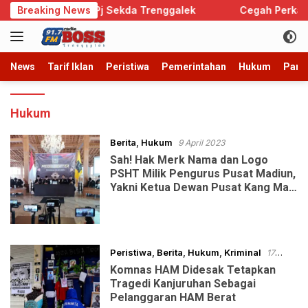
Langsung
Resmi Jadi Pj Sekda Trenggalek
Breaking News
Cegah Perkawinan An
ke
konten
News
Tarif Iklan
Peristiwa
Pemerintahan
Hukum
Parb
Hukum
Berita
,
Hukum
9 April 2023
Sah! Hak Merk Nama dan Logo
PSHT Milik Pengurus Pusat Madiun,
Yakni Ketua Dewan Pusat Kang Mas
Issubiantoro
Peristiwa
,
Berita
,
Hukum
,
Kriminal
17
Maret 2023
Komnas HAM Didesak Tetapkan
Tragedi Kanjuruhan Sebagai
Pelanggaran HAM Berat