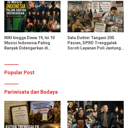
Pasien Sekali Pelayanan
NIKI hingga Dewa 19, Ini 10
Satu Dokter Tangani 200
Musisi Indonesia Paling
Pasien, DPRD Trenggalek
Banyak Didengarkan di
Soroti Layanan Poli Jantung
Spotify dan YouTube Music
RSUD dr. Soedomo
Popular Post
Pariwisata dan Budaya