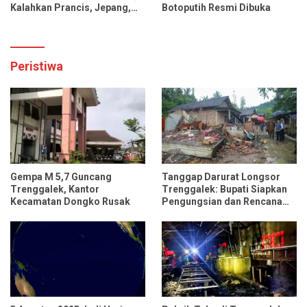
Kalahkan Prancis, Jepang,
Botoputih Resmi Dibuka
dan Tiongkok
Peristiwa
Gempa M 5,7 Guncang
Tanggap Darurat Longsor
Trenggalek, Kantor
Trenggalek: Bupati Siapkan
Kecamatan Dongko Rusak
Pengungsian dan Rencana
Relokasi untuk 95 Rumah