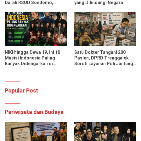
Darah RSUD Soedomo,
yang Dilindungi Negara
Kapasitas Ditarget Layani 30
Pasien Sekali Pelayanan
NIKI hingga Dewa 19, Ini 10
Satu Dokter Tangani 200
Musisi Indonesia Paling
Pasien, DPRD Trenggalek
Banyak Didengarkan di
Soroti Layanan Poli Jantung
Spotify dan YouTube Music
RSUD dr. Soedomo
Popular Post
Pariwisata dan Budaya