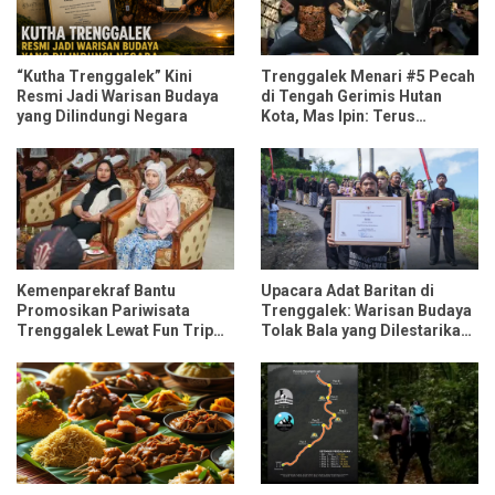
“Kutha Trenggalek” Kini
Trenggalek Menari #5 Pecah
Resmi Jadi Warisan Budaya
di Tengah Gerimis Hutan
yang Dilindungi Negara
Kota, Mas Ipin: Terus
Ngrembaka dan Nyawiji
Kemenparekraf Bantu
Upacara Adat Baritan di
Promosikan Pariwisata
Trenggalek: Warisan Budaya
Trenggalek Lewat Fun Trip
Tolak Bala yang Dilestarikan
Bersama Influencer dan
Lewat Festival Desa
Media Nasional