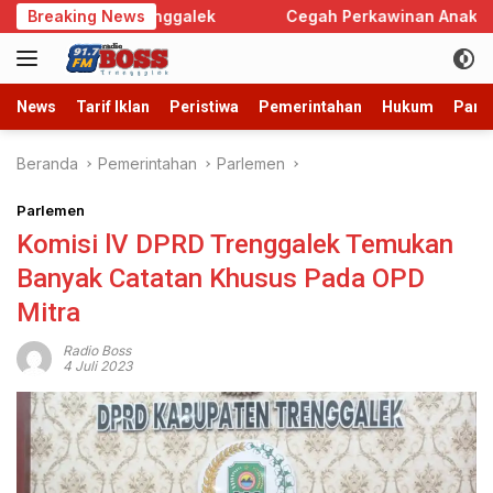
Langsung
kda Trenggalek
Breaking News
Cegah Perkawinan Anak, Trenggalek S
ke
konten
News
Tarif Iklan
Peristiwa
Pemerintahan
Hukum
Parb
Beranda
Pemerintahan
Parlemen
Parlemen
Komisi lV DPRD Trenggalek Temukan
Banyak Catatan Khusus Pada OPD
Mitra
Radio Boss
4 Juli 2023