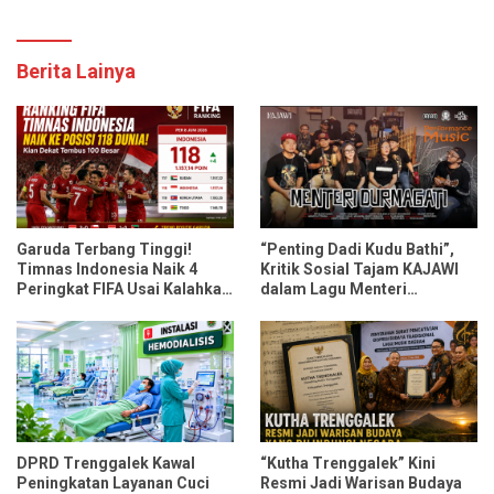
Berita Lainya
Garuda Terbang Tinggi!
“Penting Dadi Kudu Bathi”,
Timnas Indonesia Naik 4
Kritik Sosial Tajam KAJAWI
Peringkat FIFA Usai Kalahkan
dalam Lagu Menteri
Oman dan Mozambik
Durmagati
DPRD Trenggalek Kawal
“Kutha Trenggalek” Kini
Peningkatan Layanan Cuci
Resmi Jadi Warisan Budaya