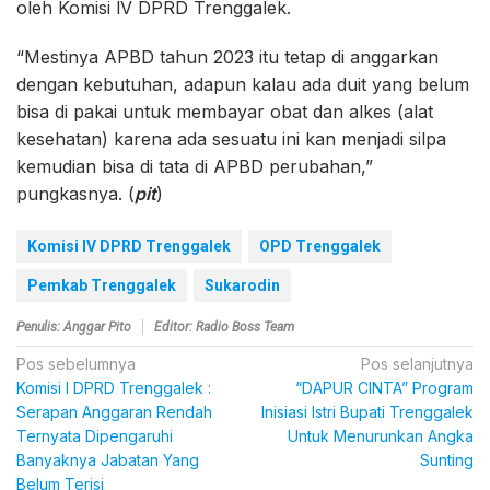
oleh Komisi lV DPRD Trenggalek.
“Mestinya APBD tahun 2023 itu tetap di anggarkan
dengan kebutuhan, adapun kalau ada duit yang belum
bisa di pakai untuk membayar obat dan alkes (alat
kesehatan) karena ada sesuatu ini kan menjadi silpa
kemudian bisa di tata di APBD perubahan,”
pungkasnya. (
pit
)
Komisi IV DPRD Trenggalek
OPD Trenggalek
Pemkab Trenggalek
Sukarodin
Penulis: Anggar Pito
Editor: Radio Boss Team
Navigasi
Pos sebelumnya
Pos selanjutnya
Komisi l DPRD Trenggalek :
“DAPUR CINTA” Program
pos
Serapan Anggaran Rendah
Inisiasi Istri Bupati Trenggalek
Ternyata Dipengaruhi
Untuk Menurunkan Angka
Banyaknya Jabatan Yang
Sunting
Belum Terisi