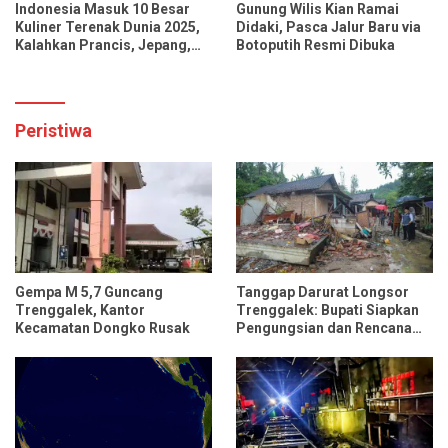
Indonesia Masuk 10 Besar
Gunung Wilis Kian Ramai
Kuliner Terenak Dunia 2025,
Didaki, Pasca Jalur Baru via
Kalahkan Prancis, Jepang,
Botoputih Resmi Dibuka
dan Tiongkok
Peristiwa
Gempa M 5,7 Guncang
Tanggap Darurat Longsor
Trenggalek, Kantor
Trenggalek: Bupati Siapkan
Kecamatan Dongko Rusak
Pengungsian dan Rencana
Relokasi untuk 95 Rumah