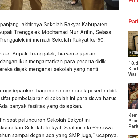
Pop
Par
 panjang, akhirnya Sekolah Rakyat Kabupaten
 Bupati Trenggalek Mochamad Nur Arifin, Selasa
Trenggalek ini menjadi Sekolah Rakyat ke-50.
aja, Bupati Trenggalek, bersama jajaran
angan ikut mengantarkan para peserta didik
“Kut
reka diajak mengenali sekolah yang nanti
Kini
Wari
Dili
 mengedepankan bagaimana cara anak peserta didik
sifat pembelajaran di sekolah ini para siswa harus
Ada banyak fasilitas yang disiapkan.
Keme
in saat peluncuran Sekolah Eakyat ini
Pro
Pari
ksanakan Sekolah Rakyat. Saat ini ada 69 siswa
Tren
 tahun sampai degan ada yang SMP juga,” ucapnya,
Trip