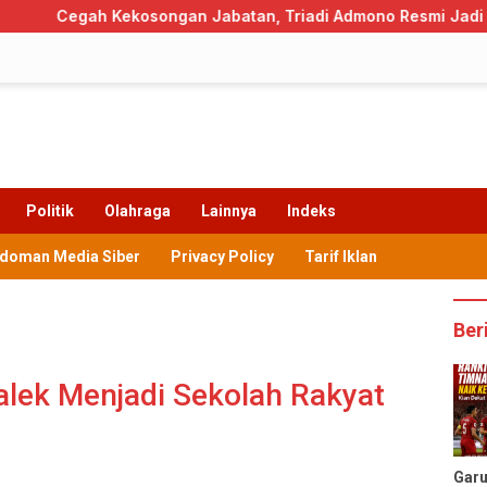
ongan Jabatan, Triadi Admono Resmi Jadi Pj Sekda Trenggal
Politik
Olahraga
Lainnya
Indeks
doman Media Siber
Privacy Policy
Tarif Iklan
Ber
alek Menjadi Sekolah Rakyat
Gar