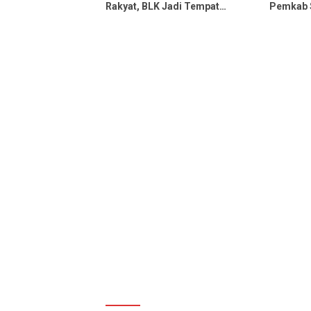
Rakyat, BLK Jadi Tempat
Pemkab S
Belajar Sementara