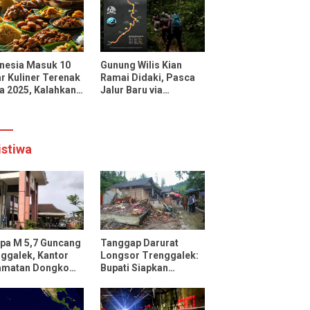
uencer dan Media
onal
nesia Masuk 10
Gunung Wilis Kian
r Kuliner Terenak
Ramai Didaki, Pasca
a 2025, Kalahkan
Jalur Baru via
cis, Jepang, dan
Botoputih Resmi
ngkok
Dibuka
istiwa
pa M 5,7 Guncang
Tanggap Darurat
ggalek, Kantor
Longsor Trenggalek:
amatan Dongko
Bupati Siapkan
ak
Pengungsian dan
Rencana Relokasi
untuk 95 Rumah