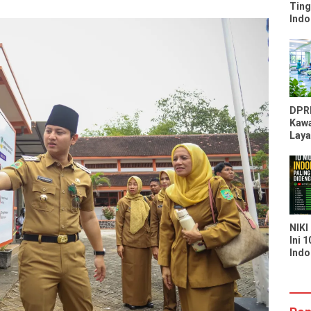
Ting
Indo
Peri
Kal
Moz
DPR
Kawa
Laya
RSU
Kapa
Laya
Seka
NIKI
Ini 
Indo
Bany
di S
You