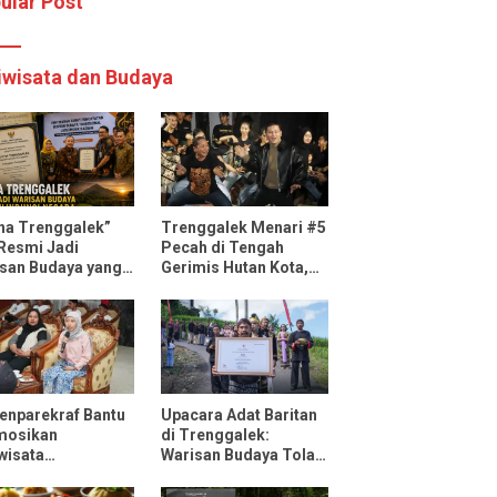
ular Post
iwisata dan Budaya
ha Trenggalek”
Trenggalek Menari #5
 Resmi Jadi
Pecah di Tengah
san Budaya yang
Gerimis Hutan Kota,
ndungi Negara
Mas Ipin: Terus
Ngrembaka dan
Nyawiji
nparekraf Bantu
Upacara Adat Baritan
mosikan
di Trenggalek:
wisata
Warisan Budaya Tolak
ggalek Lewat Fun
Bala yang Dilestarikan
 Bersama
Lewat Festival Desa