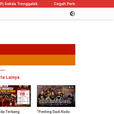
ek
Cegah Perkawinan Anak, Trenggalek Sabet Peringk
ita Lainya
uda Terbang
“Penting Dadi Kudu