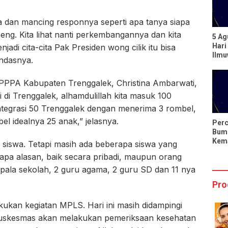
ua dan mancing responnya seperti apa tanya siapa
ng. Kita lihat nanti perkembangannya dan kita
5 Ag
Hari
adi cita-cita Pak Presiden wong cilik itu bisa
Ilm
andasnya.
Berp
dari
l PPPA Kabupaten Trenggalek, Christina Ambarwati,
di Trenggalek, alhamdulillah kita masuk 100
ntegrasi 50 Trenggalek dengan menerima 3 rombel,
l idealnya 25 anak,” jelasnya.
Perc
Bumi
Kema
9 siswa. Tetapi masih ada beberapa siswa yang
Hari
apa alasan, baik secara pribadi, maupun orang
Sing
epala sekolah, 2 guru agama, 2 guru SD dan 11 nya
Pro
kan kegiatan MPLS. Hari ini masih didampingi
puskesmas akan melakukan pemeriksaan kesehatan