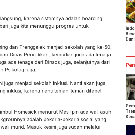
Infl
Nasi
a langsung, karena sistemnya adalah boarding
bari juga kita menunggu progres untuk
Indo
Besa
Duni
Pran
ching dan Trenggalek menjadi sekolah yang ke-50.
Tio
ari Dinas Pendidikan, kemudian juga ada tenaga
ga ada tenaga dari Dinsos juga, selanjutnya dari
Per
n Psikolog juga.
i juga menjadi sekolah inklusi. Nanti akan juga
ng inklusi, karena nanti teman-teman difabel
Gem
Tren
imbul Homesick menurut Mas Ipin ada wali asuh
Kec
kgrounnya adalah pekerja-pekerja sosial yang
Rus
ali murid. Masuk kesini juga sudah melalui