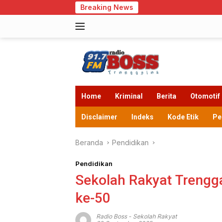
Langsung
Breaking News
Cegah Kekos
ke
konten
Home
Kriminal
Berita
Otomotif
Disclaimer
Indeks
Kode Etik
Pe
Beranda
Pendidikan
Pendidikan
Sekolah Rakyat Trengg
ke-50
Radio Boss
-
Sekolah Rakyat