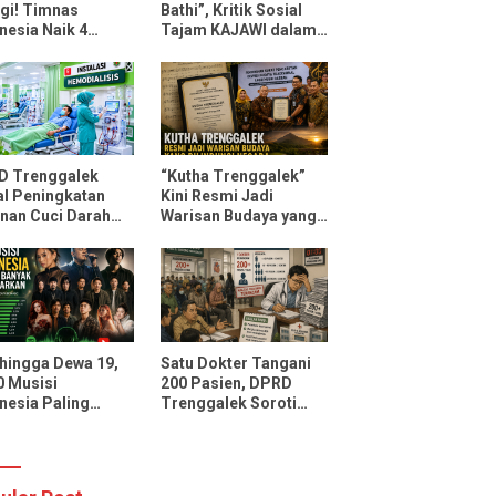
gi! Timnas
Bathi”, Kritik Sosial
nesia Naik 4
Tajam KAJAWI dalam
ngkat FIFA Usai
Lagu Menteri
ahkan Oman dan
Durmagati
ambik
D Trenggalek
“Kutha Trenggalek”
l Peningkatan
Kini Resmi Jadi
nan Cuci Darah
Warisan Budaya yang
D Soedomo,
Dilindungi Negara
sitas Ditarget
ni 30 Pasien
li Pelayanan
 hingga Dewa 19,
Satu Dokter Tangani
10 Musisi
200 Pasien, DPRD
nesia Paling
Trenggalek Soroti
ak Didengarkan
Layanan Poli Jantung
potify dan
RSUD dr. Soedomo
Tube Music