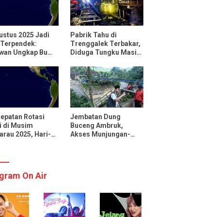
ustus 2025 Jadi
Pabrik Tahu di
 Terpendek:
Trenggalek Terbakar,
uwan Ungkap Bumi
Diduga Tungku Masih
utar Lebih Cepat
Menyala
 Biasanya
epatan Rotasi
Jembatan Dung
 di Musim
Buceng Ambruk,
rau 2025, Hari-
Akses Munjungan-
 Menjadi Lebih
Watulimo Terputus
kat
gram On Air