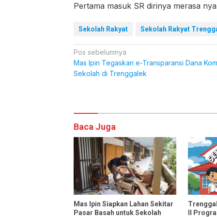
Pertama masuk SR dirinya merasa ny
Sekolah Rakyat
Sekolah Rakyat Trengg
Navigasi
Pos sebelumnya
Mas Ipin Tegaskan e-Transparansi Dana Kom
pos
Sekolah di Trenggalek
Komentar
Baca Juga
Mas Ipin Siapkan Lahan Sekitar
Trengga
Pasar Basah untuk Sekolah
II Progr